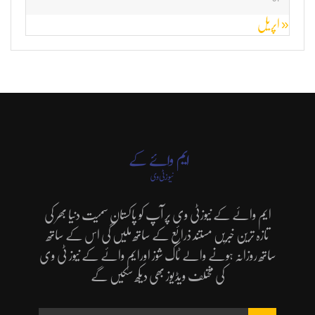
« اپریل
ایم وائے کے نیوزٹی وی پر آپ کو پاکستان سمیت دنیا بھر کی
تازہ ترین خبریں مستند ذرائع کے ساتھ ملیں گی اس کے ساتھ
ساتھ روزانہ ہونے والے ٹاک شوز اورایم وائے کے نیوز ٹی وی
کی مختلف ویڈیوز بھی دیکھ سکیں گے