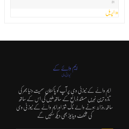
31
« اپریل
ایم وائے کے نیوزٹی وی پر آپ کو پاکستان سمیت دنیا بھر کی
تازہ ترین خبریں مستند ذرائع کے ساتھ ملیں گی اس کے ساتھ
ساتھ روزانہ ہونے والے ٹاک شوز اورایم وائے کے نیوز ٹی وی
کی مختلف ویڈیوز بھی دیکھ سکیں گے