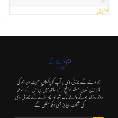
31
« اپریل
ایم وائے کے نیوزٹی وی پر آپ کو پاکستان سمیت دنیا بھر کی
تازہ ترین خبریں مستند ذرائع کے ساتھ ملیں گی اس کے ساتھ
ساتھ روزانہ ہونے والے ٹاک شوز اورایم وائے کے نیوز ٹی وی
کی مختلف ویڈیوز بھی دیکھ سکیں گے