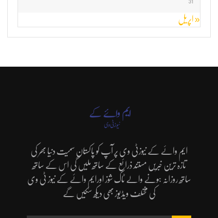
31
« اپریل
ایم وائے کے نیوزٹی وی پر آپ کو پاکستان سمیت دنیا بھر کی
تازہ ترین خبریں مستند ذرائع کے ساتھ ملیں گی اس کے ساتھ
ساتھ روزانہ ہونے والے ٹاک شوز اورایم وائے کے نیوز ٹی وی
کی مختلف ویڈیوز بھی دیکھ سکیں گے