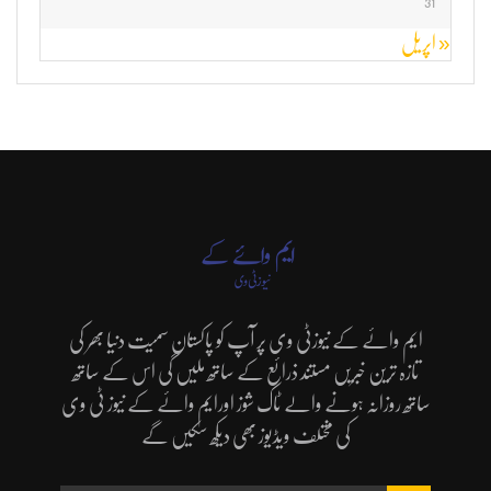
31
« اپریل
ایم وائے کے نیوزٹی وی پر آپ کو پاکستان سمیت دنیا بھر کی
تازہ ترین خبریں مستند ذرائع کے ساتھ ملیں گی اس کے ساتھ
ساتھ روزانہ ہونے والے ٹاک شوز اورایم وائے کے نیوز ٹی وی
کی مختلف ویڈیوز بھی دیکھ سکیں گے