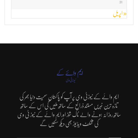
31
« اپریل
ایم وائے کے نیوزٹی وی پر آپ کو پاکستان سمیت دنیا بھر کی
تازہ ترین خبریں مستند ذرائع کے ساتھ ملیں گی اس کے ساتھ
ساتھ روزانہ ہونے والے ٹاک شوز اورایم وائے کے نیوز ٹی وی
کی مختلف ویڈیوز بھی دیکھ سکیں گے