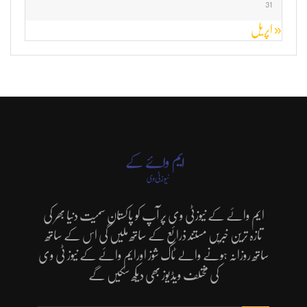
31
« اپریل
ایم وائے کے نیوزٹی وی پر آپ کو پاکستان سمیت دنیا بھر کی
تازہ ترین خبریں مستند ذرائع کے ساتھ ملیں گی اس کے ساتھ
ساتھ روزانہ ہونے والے ٹاک شوز اورایم وائے کے نیوز ٹی وی
کی مختلف ویڈیوز بھی دیکھ سکیں گے