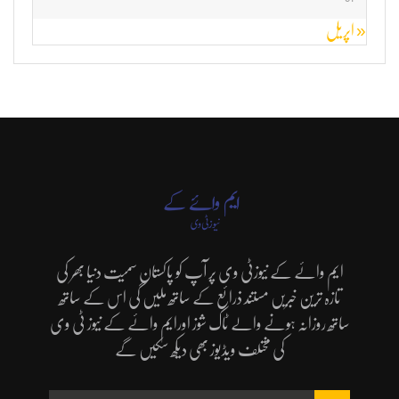
« اپریل
ایم وائے کے نیوزٹی وی پر آپ کو پاکستان سمیت دنیا بھر کی
تازہ ترین خبریں مستند ذرائع کے ساتھ ملیں گی اس کے ساتھ
ساتھ روزانہ ہونے والے ٹاک شوز اورایم وائے کے نیوز ٹی وی
کی مختلف ویڈیوز بھی دیکھ سکیں گے