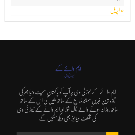
« اپریل
ایم وائے کے نیوزٹی وی پر آپ کو پاکستان سمیت دنیا بھر کی
تازہ ترین خبریں مستند ذرائع کے ساتھ ملیں گی اس کے ساتھ
ساتھ روزانہ ہونے والے ٹاک شوز اورایم وائے کے نیوز ٹی وی
کی مختلف ویڈیوز بھی دیکھ سکیں گے