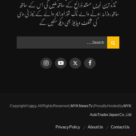
تازہ ترین خبریں مستند ذرائع کے ساتھ ملیں گی اس کے ساتھ
ساتھ روزانہ ہونے والے ٹاک شوز اورایم وائے کے نیوز ٹی وی
کی مختلف ویڈیوز بھی دیکھ سکیں گے
Copyright © 2022, All Rights Reserved |
MYK News Tv
| Proudly Hosted by
MYK
AutoTrader Japan Co. Ltd
Privacy Policy
About Us
Contact Us