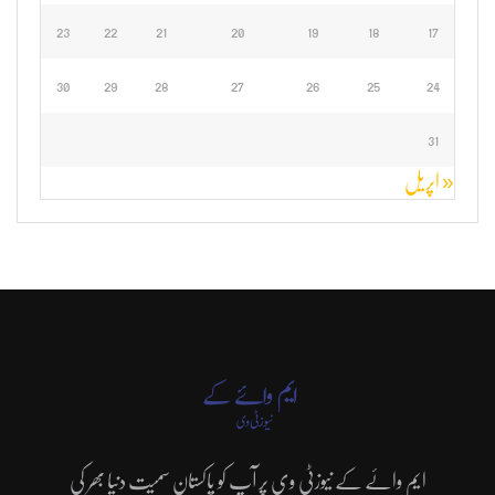
23
22
21
20
19
18
17
30
29
28
27
26
25
24
31
« اپریل
ایم وائے کے نیوزٹی وی پر آپ کو پاکستان سمیت دنیا بھر کی