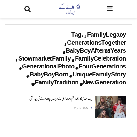
Tag:
#FamilyLegacy
#GenerationsTogether
#BabyBoyAfter65Years
#StowmarketFamily #FamilyCelebration
#GenerationalPhoto #FourGenerations
#BabyBoyBorn #UniqueFamilyStory
#FamilyTradition #NewGeneration
ایک صدی کا انتظار ختم، برطانوی خاندان میں پہلے لڑکے کی پیدائش
12/19/2024