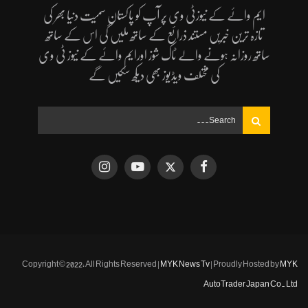
ایم وائے کے نیوزٹی وی پر آپ کو پاکستان سمیت دنیا بھر کی
تازہ ترین خبریں مستند ذرائع کے ساتھ ملیں گی اس کے ساتھ
ساتھ روزانہ ہونے والے ٹاک شوز اورایم وائے کے نیوز ٹی وی
کی مختلف ویڈیوز بھی دیکھ سکیں گے
Copyright © 2022, All Rights Reserved |
MYK News Tv
| Proudly Hosted by
MYK
AutoTrader Japan Co. Ltd