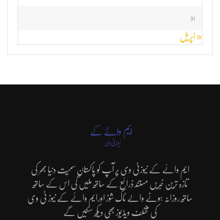
31
« اپریل
ایم وائے کے نیوزٹی وی پر آپ کو پاکستان سمیت دنیا بھر کی
تازہ ترین خبریں مستند ذرائع کے ساتھ ملیں گی اس کے ساتھ
ساتھ روزانہ ہونے والے ٹاک شوز اورایم وائے کے نیوز ٹی وی
کی مختلف ویڈیوز بھی دیکھ سکیں گے