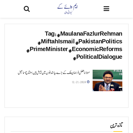
Tag:
#MaulanaFazlurRehman
#MiftahIsmail #PakistanPolitics
#PrimeMinister #EconomicReforms
#PoliticalDialogue
مولانا فضل الرحمان ملک کے بڑے سیاستدانوں میں شامل ہیں: مفتاح اسماعیل
12/21/2024
تازہ ترین