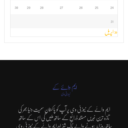
30
29
28
27
26
25
24
31
« اپریل
ایم وائے کے نیوزٹی وی پر آپ کو پاکستان سمیت دنیا بھر کی
تازہ ترین خبریں مستند ذرائع کے ساتھ ملیں گی اس کے ساتھ
ساتھ روزانہ ہونے والے ٹاک شوز اورایم وائے کے نیوز ٹی وی