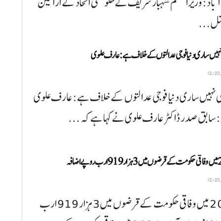
 آباد:وزیراعظم شہباز شریف نے حکومتی اتحاد کے اراکین
مل ...
نہیں ساری دنیا فوجی عدالتوں کے خلاف ہے:عارف علوی
ی نہیں ساری دنیا فوجی عدالتوں کے خلاف ہے:عارف علوی
: سابق صدر ڈاکٹر عارف علوی نے کہا ہے کہ ...
روپے اضافہ
2024 میں وفاقی حکومت کے قرضوں میں 3 ہزار 919 ارب