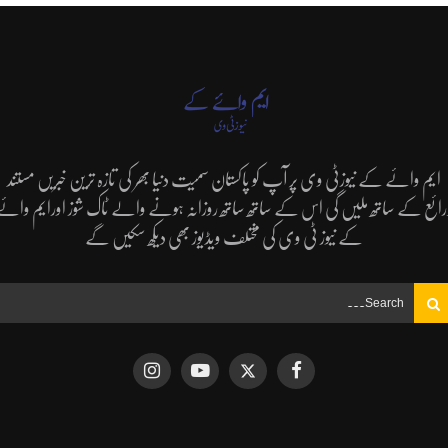
ایم وائے کے نیوزٹی وی پر آپ کو پاکستان سمیت دنیا بھر کی تازہ ترین خبریں مستند
رائع کے ساتھ ملیں گی اس کے ساتھ ساتھ روزانہ ہونے والے ٹاک شوز اورایم وائے
کے نیوز ٹی وی کی مختلف ویڈیوز بھی دیکھ سکیں گے