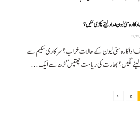
اکارہ سنی لیون امداد لیتے پکڑی گئیں؟
 اداکارہ سنی لیون کے حالات خراب؟ سرکاری سکیم سے
 لینے لگیں؟ بھارت کی ریاست چھتیس گڑھ سے ایک ...
2