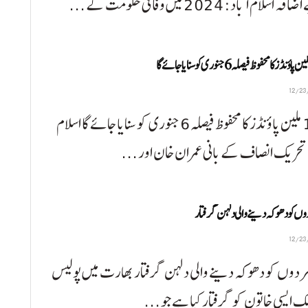
سلام آباد: 2024 میں وفاقی حکومت کے ...
190 ملین پاؤنڈز کا محفوظ فیصلہ 6 جنوری کو سنایاجائے گا اسلام
 تحریک انصاف کے بانی عمران خان اور ...
وں کو دھوکہ دینے والی دلہن گرفتار
مردوں کو دھوکہ دینے والی دلہن گرفتار بھارت میں پولیس
 ایسی خاتون کو گرفتار کیا ہے جو ...