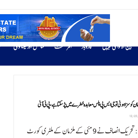
بین الاقوامی خبریں
کاروبار
انٹرٹینمنٹ
سائنس اور ٹیکنالوجی
ص
ن کو سزا ہوئی تو جی ایس پی پلس معاہدہ خطرے میں پڑ سکتا ہے، پی ٹی آئی
پشاور:تحریک انصاف نے 9 مئی کے ملزمان کے ملٹری کورٹ