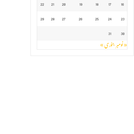
22
21
20
19
18
17
16
29
28
27
26
25
24
23
31
30
« نومبر
جنوری »