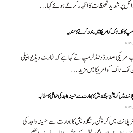
ائل پر شدید تحفظات کا اظہار کرتے ہوئے کہا ...
مپ کا ٹک ٹاک کو امریکا میں بند نہ کرنے کا عندیہ
خب امریکی صدر ڈونلڈ ٹرمپ نے کہا ہے کہ شارٹ ویڈیو ایپلی
ٹک ٹاک کو امریکا میں مزید ...
 پلانٹ میں کرپشن،بنگلادیش کا بھارت سے حسینہ واجد کی حوالگی کا مطالبہ
ئر پلانٹ میں کرپشن،بنگلادیش کا بھارت سے حسینہ واجد کی