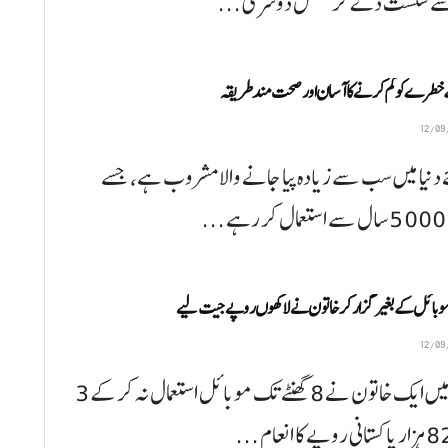
ے شکست دے کر مسلسل دوسری ...
 خطرے کو کم کرنے کا آسان اور صحت مند طریقہ
دنیا میں سب سے زیادہ پیا جانے والا مشروب ہے، جسے
.
چین میں ایک خاتون نے 8 گھنٹے تک موبائل استعمال نہ کرکے 3