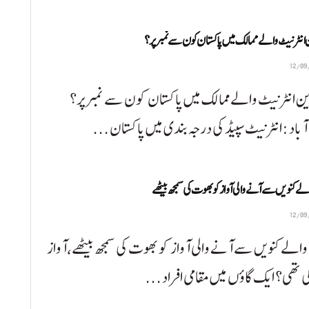
 انٹرنیٹ والے ممالک میں پاکستان کون سے نمبر پر؟
ین انٹرنیٹ والے ممالک میں پاکستان کون سے نمبر پر؟
آباد :انٹرنیٹ سپیڈ کی درجہ بندی میں پاکستان ...
لے کنویں سے آنے والی آواز کو بھوت کی سمجھ بیٹھے
والے کنویں سے آنے والی آواز کو بھوت کی سمجھ بیٹھے،آواز
تھی؟ ایک گاؤں میں مقامی افراد ...