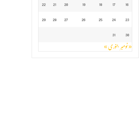
22
21
20
19
18
17
16
29
28
27
26
25
24
23
31
30
« نومبر
جنوری »