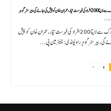
 تیار، عمران خان کو پیش کی جائے گی، بیرسٹر گوہر
ڈی چوک سے لاپتا 200 افراد کی فہرست تیار، عمران خان کو پیش
ے گی، بیرسٹر گوہر راولپنڈی:چیئرمین پی ...
2