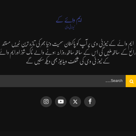
ایم وائے کے نیوزٹی وی پر آپ کو پاکستان سمیت دنیا بھر کی تازہ ترین خبریں مستند
رائع کے ساتھ ملیں گی اس کے ساتھ ساتھ روزانہ ہونے والے ٹاک شوز اورایم وائے
کے نیوز ٹی وی کی مختلف ویڈیوز بھی دیکھ سکیں گے