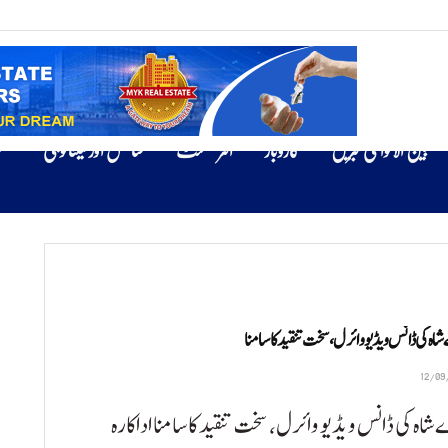
بین الاقوامی خبریں
کاروبار
انٹرٹینمنٹ
سائنس اور ٹیکنالوجی
ص
ہ کی ڈانس ویڈیو وائرل، سخت تنقید کا سامنا
شاہ کی ڈانس ویڈیو وائرل، سخت تنقید کا سامنا اداکارہ