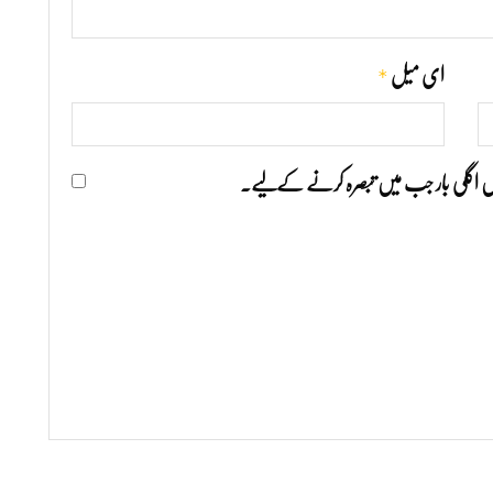
*
ای میل
ھیں اگلی بار جب میں تبصرہ کرنے کےلیے۔