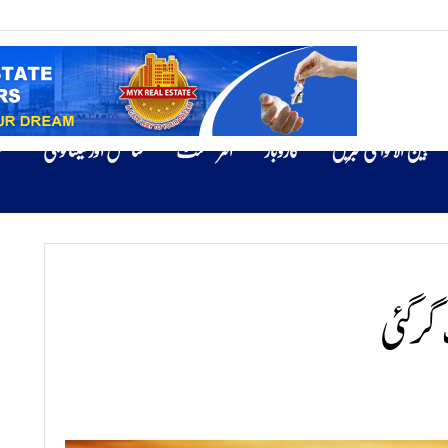
بین الاقوامی خبریں
کاروبار
انٹرٹینمنٹ
سائنس اور ٹیکنالوجی
ص
 گرگئی