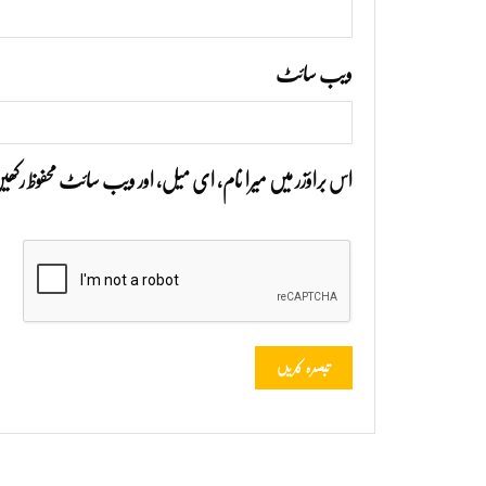
ویب‌ سائٹ
اس براؤزر میں میرا نام، ای میل، اور ویب سائٹ محفوظ رک