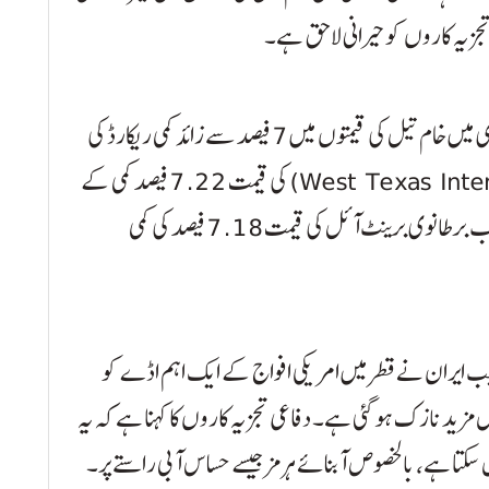
تجزیہ کاروں کو حیرانی لاحق ہے۔
بین الاقوامی خبر رساں ادارے کے مطابق عالمی منڈی میں خام تیل کی قیمتوں میں 7 فیصد سے زائد کمی ریکارڈ کی
گئی ہے۔ امریکی خام تیل ڈبلیو ٹی آئی (West Texas Intermediate) کی قیمت 7.22 فیصد کمی کے
بعد 68.51 ڈالر فی بیرل پر آ گئی ہے۔ دوسری جانب برطانوی برینٹ آئل کی قیمت 7.18 فیصد کی کمی
 جب ایران نے قطر میں امریکی افواج کے ایک اہم اڈے کو
مزید نازک ہو گئی ہے۔ دفاعی تجزیہ کاروں کا کہنا ہے کہ یہ
ڈال سکتا ہے، بالخصوص آبنائے ہرمز جیسے حساس آبی راستے پر۔