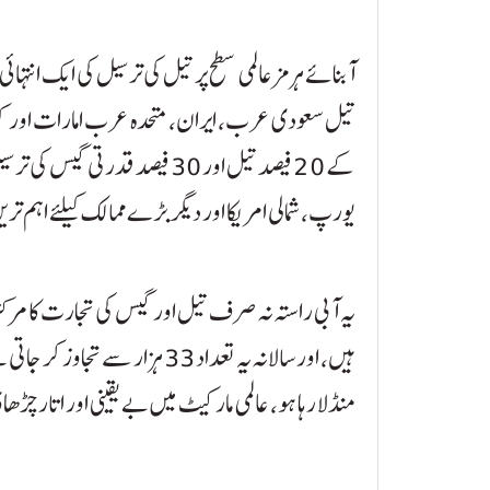
تیل سعودی عرب، ایران، متحدہ عرب امارات اور کویت
کے 20 فیصد تیل اور 30 فیصد قدر
یورپ، شمالی امریکا اور دیگر بڑے ممالک کیلئے اہم ت
ہیں، اور سالانہ یہ تعداد 33 ہز
منڈلا رہا ہو، عالمی مارکیٹ میں بے یقینی اور اتار چڑ