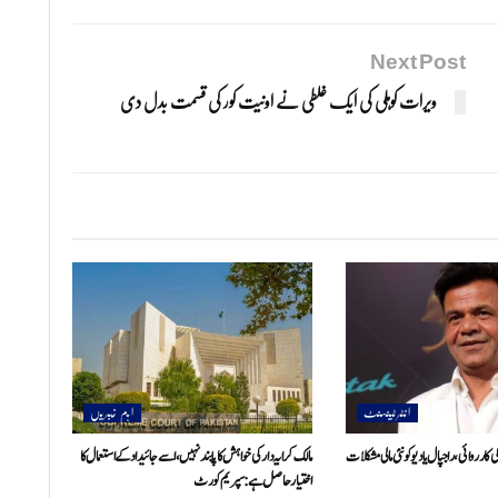
Next Post
ویرات کوہلی کی ایک غلطی نے اونیت کور کی قسمت بدل دی
انٹرٹینمنٹ
اہم خبریں
کارروائی، راجپال یادیو کو نئی مالی مشکلات
مالک کرایہ دار کی خواہش کا پابند نہیں، اسے جائیداد کے استعمال کا
اختیار حاصل ہے: سپریم کورٹ