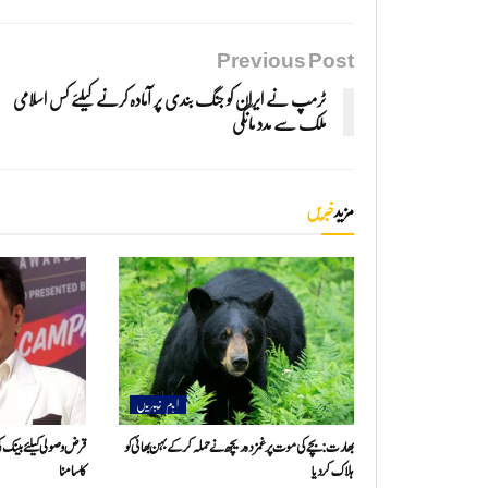
Previous Post
ٹرمپ نے ایران کو جنگ بندی پر آمادہ کرنے کیلئے کس اسلامی
ملک سے مدد مانگی
مزید
خبریں
اہم خبریں
بھارت: بچے کی موت پر غمزدہ ریچھ نے حملہ کرکے بہن بھائی کو
قرض وصولی کیلئے بینک کی 
ہلاک کردیا
کا سامنا