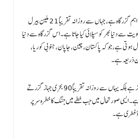
آبنائے ہرمز عالمی سطح پر تیل کی ترسیل کی ایک انتہائی اہم گزرگاہ ہے، جہاں سے روزانہ تقریباً 21 ملین بیرل
 سے دنیا بھر کو سپلائی کیا جاتا ہے۔ اس گزرگاہ سے دنیا
تی گیس کی ترسیل ہوتی ہے، جو کہ پاکستان، چین، جاپان، جنوبی کوریا،
رین ذریعہ ہے۔
یہ آبی راستہ نہ صرف تیل اور گیس کی تجارت کا مرکز ہے بلکہ یہاں سے روزانہ تقریباً 90 بحری جہاز گزرتے
ار سے تجاوز کر جاتی ہے۔ ایسی صورتحال میں جب خطے میں جنگ کا خطرہ سر پر
ھاؤ فطری ہے۔