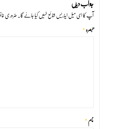
جواب دیں
آپ کا ای میل ایڈریس شائع نہیں کیا جائے گا۔
ضروری خانو
*
تبصرہ
*
نام