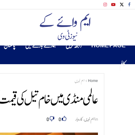
HOME PAGE
رابطہ کریں
ہمارے بارے میں
پاکستان
کالم
Home
اہم خبریں
عالمی منڈی میں خام تیل کی قیمت
0
0
in
اہم خبریں
,
کاروبار