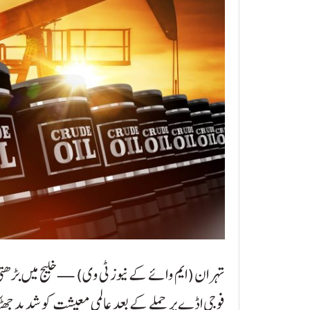
تہران (ایم وائے کے نیوز ٹی وی) — خلیج میں بڑھتی
فوجی اڈے پر حملے کے بعد عالمی معیشت کو شدید جھٹکا