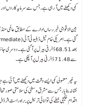
کمی دیکھنے میں آ رہی ہے، جس سے سرمایہ کاروں اور 
سے 71.48 ڈالر فی بیرل پر آ چکی ہے۔
یہ غیر معمولی کمی ایسے وقت میں دیکھنے میں آئی ہے
نشانہ بنایا، جس سے مشرق وسطیٰ کی سلامتی صورتحال 
اقدام خلیجی خطے کی توانائی ترسیل پر براہ راست اثر 