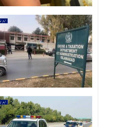
اہم خ
اہم خ