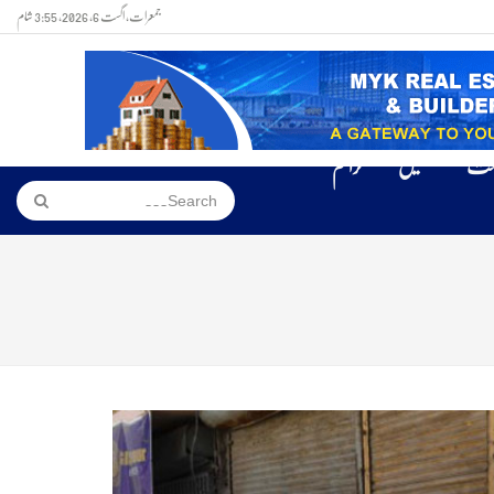
جمعرات, اگست 6, 2026, 3:55 شام
حت
کھیل
کرائم