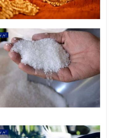
اہم خ
اہم خ