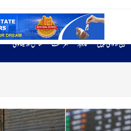
بین الاقوامی خبریں
کاروبار
انٹرٹینمنٹ
سائنس اور ٹیکنالوجی
ص