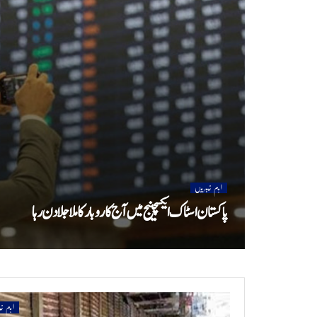
اہم خبریں
پاکستان اسٹاک ایکسچینج میں آج کاروبارکا ملاجلا دن رہا
اہم خ