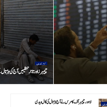
اہم خبریں
چیمبرز اور تاجر تنظیمیں آج کی ہڑتال
لاہور چیمبر آف کامرس نے آج ہڑتال کی کال دیدی
بریں