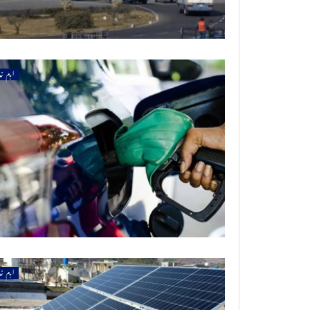
اہم خ
اہم خ