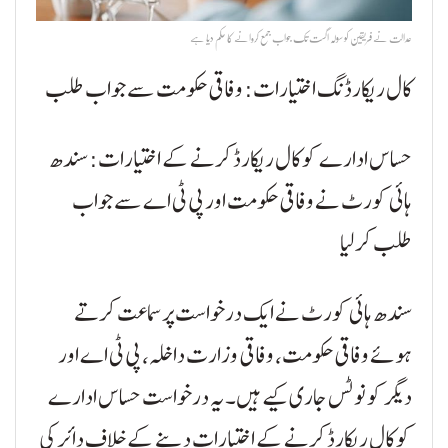
عدالت نے فریقین کو سولہ اگست تک جواب جمع کروانے کا حکم دیا ہے
کال ریکارڈنگ اختیارات: وفاقی حکومت سے جواب طلب
حساس ادارے کو کال ریکارڈ کرنے کے اختیارات: سندھ
ہائی کورٹ نے وفاقی حکومت اور پی ٹی اے سے جواب
طلب کرلیا
سندھ ہائی کورٹ نے ایک درخواست پر سماعت کرتے
ہوئے وفاقی حکومت، وفاقی وزارت داخلہ، پی ٹی اے اور
دیگر کو نوٹس جاری کیے ہیں۔ یہ درخواست حساس ادارے
کو کال ریکارڈ کرنے کے اختیارات دینے کے خلاف دائر کی