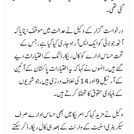
گئی تھی۔
درخواست گزار کے وکیل نے عدالت میں موقف اپنایا کہ
آٹھ جولائی کو ایک ایس آر او جاری کیا گیا ہے، جس کے
تحت حساس ادارے کو کال ریکارڈنگ کے اختیارات دیے
گئے ہیں۔ انہوں نے کہا کہ یہ اختیارات پاکستان کے آئین
کے آرٹیکل 9 اور 14 کی خلاف ورزی ہیں، جو شہریوں
کے بنیادی حقوق کا تحفظ کرتے ہیں۔
وکیل نے مزید کہا کہ امریکا میں بھی حساس ادارے صرف
سیکریٹری اسٹیٹ کے وارنٹ کے بعد ہی کال ریکارڈ کرسکتے