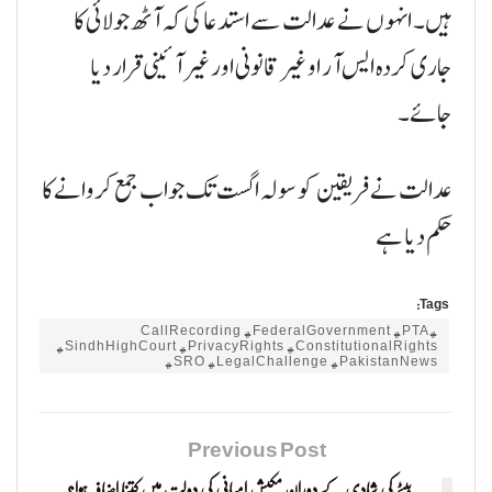
ہیں۔ انہوں نے عدالت سے استدعا کی کہ آٹھ جولائی کا
جاری کردہ ایس آر او غیر قانونی اور غیر آئینی قرار دیا
جائے۔
عدالت نے فریقین کو سولہ اگست تک جواب جمع کروانے کا
حکم دیا ہے
Tags:
#CallRecording #FederalGovernment #PTA
#SindhHighCourt #PrivacyRights #ConstitutionalRights
#SRO #LegalChallenge #PakistanNews
Previous Post
بیٹے کی شادی کے دوران مکیش امبانی کی دولت میں کتنا اضافہ ہوا؟