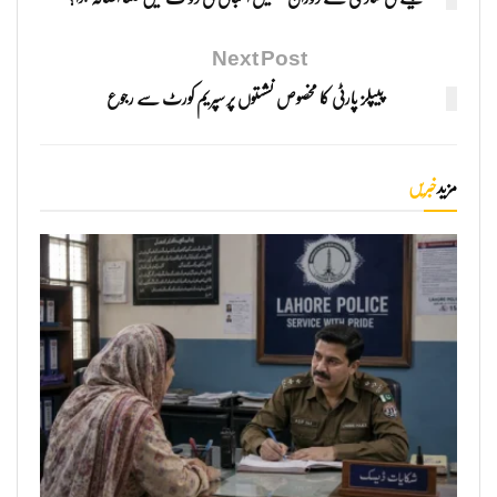
Next Post
پیپلز پارٹی کا مخصوص نشستوں پر سپریم کورٹ سے رجوع
مزید
خبریں