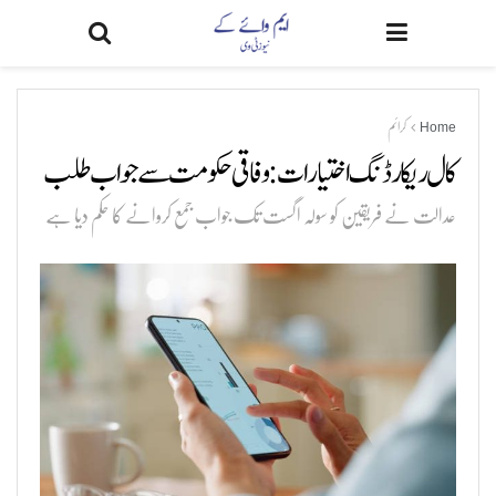
Home
کرائم
کال ریکارڈنگ اختیارات: وفاقی حکومت سے جواب طلب
عدالت نے فریقین کو سولہ اگست تک جواب جمع کروانے کا حکم دیا ہے