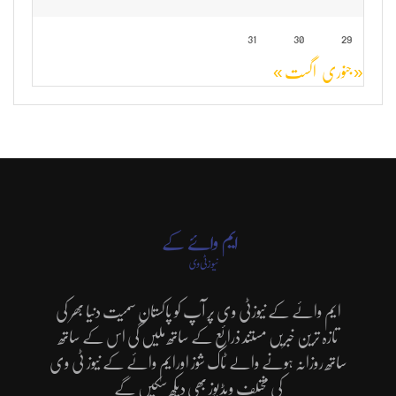
31
30
29
« جنوری
اگست »
ایم وائے کے نیوزٹی وی پر آپ کو پاکستان سمیت دنیا بھر کی
تازہ ترین خبریں مستند ذرائع کے ساتھ ملیں گی اس کے ساتھ
ساتھ روزانہ ہونے والے ٹاک شوز اورایم وائے کے نیوز ٹی وی
کی مختلف ویڈیوز بھی دیکھ سکیں گے