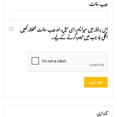
ویب‌ سائٹ
اس براؤزر میں میرا نام، ای میل، اور ویب سائٹ محفوظ رکھیں
اگلی بار جب میں تبصرہ کرنے کےلیے۔
تازہ ترین