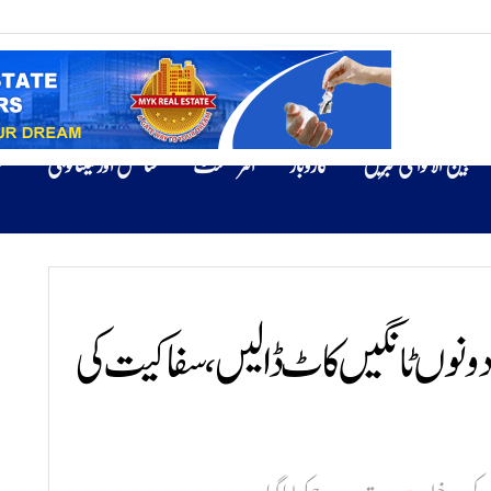
بین الاقوامی خبریں
کاروبار
انٹرٹینمنٹ
سائنس اور ٹیکنالوجی
ص
ی دونوں ٹانگیں کاٹ ڈالیں، سفاکیت کی