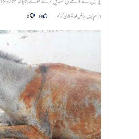
پولیس نے واقعے کی تصدیق کرتے ہوئے بتایا کہ متاثرہ مزدور 
0
0
in
اہم خبریں
,
سائنس اور ٹیکنالوجی
,
کرائم