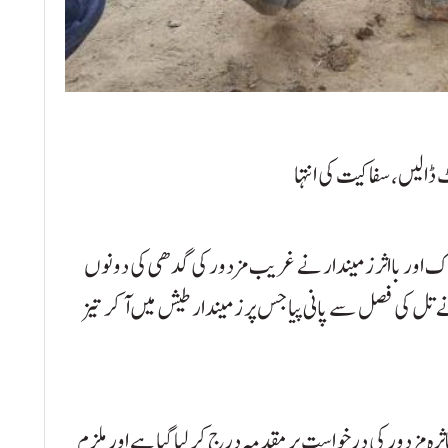
ڈالیں، سفاکیت کی انتہا
ک اور بااثر زمیندار نے غریب مزدور کی گدھی کی دونوں
ل کی فصل سے پانی پیا جس پر زمیندار طیش میں آ کر تیز
ہ مزدور کی درخواست پر مقدمہ درج کر لیا گیا ہے اور ملزم