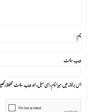
*
نام
ویب‌ سائٹ
اس براؤزر میں میرا نام، ای میل، اور ویب سائٹ محفوظ رک