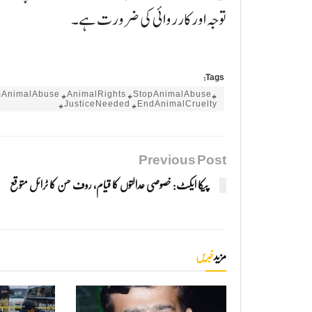
توجہ اور کارروائی کی ضرورت ہے۔
Tags:
armAnimalAbuse #AnimalRights #StopAnimalAbuse
#JusticeNeeded #EndAnimalCruelty
Previous Post
پیکا ایکٹ: خصوصی عدالتوں کا قیام، روف حسن کا ٹرائل متوقع
مزید
خبریں