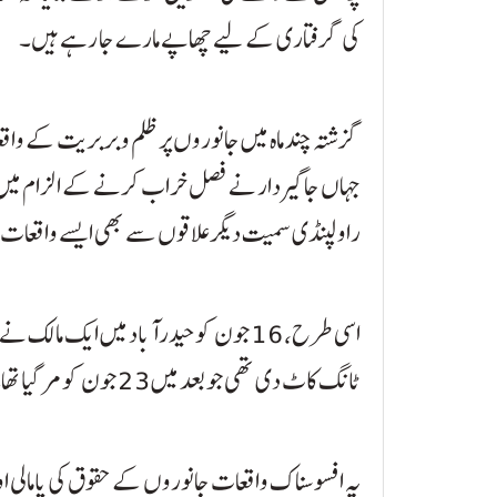
کی گرفتاری کے لیے چھاپے مارے جا رہے ہیں۔
گزشتہ چند ماہ میں جانوروں پر ظلم و بربریت کے واقعات
جہاں جاگیردار نے فصل خراب کرنے کے الزام میں 
راولپنڈی سمیت دیگر علاقوں سے بھی ایسے واقعات
اسی طرح، 16 جون کو حیدرآباد میں ایک 
ٹانگ کاٹ دی تھی جو بعد میں 23 جون کو مر گیا تھا۔
یہ افسوسناک واقعات جانوروں کے حقوق کی پامالی ا