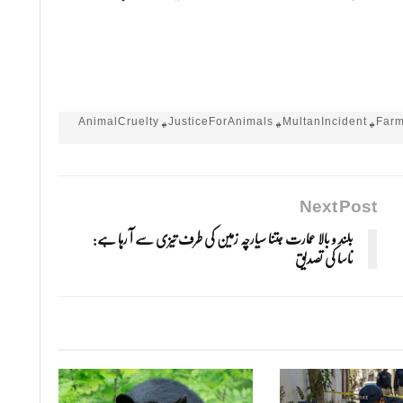
#AnimalCruelty #JusticeForAnimals #MultanIncident #F
Next Post
بلند و بالا عمارت جتنا سیارچہ زمین کی طرف تیزی سے آ رہا ہے:
ناسا کی تصدیق