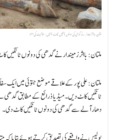
ملتان: بااثر زمیندار نے گدھی کی دونوں ٹانگیں کاٹ ڈالیں، سفاکیت کی انتہا
ملتان: بااثر زمیندار نے گدھی کی دونوں ٹانگیں کاٹ 
ملتان: علی پور کے علاقے موضع جتوئی میں ایک سفا
ٹانگیں کاٹ دیں۔ میڈیا ذرائع کے مطابق گدھی نے ت
دھار آلے سے گدھی کی دونوں ٹانگیں کاٹ دی۔
پولیس نے واقعے کی تصدیق کرتے ہوئے بتایا کہ متاثر