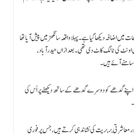
 میں اضافہ دیکھا گیا ہے۔ پہلا واقعہ سانگھڑ میں پیش آیا تھا
اونٹ کی ٹانگ کاٹ دی تھی۔ بعد ازاں حیدرآباد،
 سامنے آئے ہیں۔
مالک نے اپنے گدھے کو دوسرے گدھے کے ساتھ دیکھنے پر اُس کی
ور معاشرتی بربریت کی نشاندہی کرتے ہیں، جس پر فوری