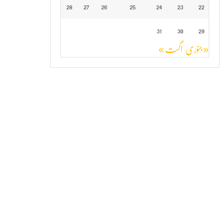
28
27
26
25
24
23
22
31
30
29
« جنوری
اگست »