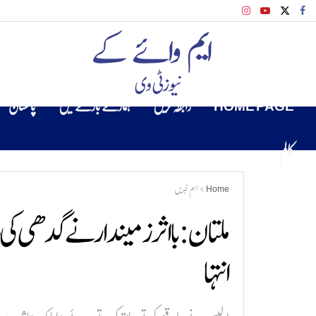
HOME PAGE
رابطہ کریں
ہمارے بارے میں
پاکستان
کالم
Home
اہم خبریں
ملتان: بااثر زمیندار نے گدھی ک
انتہا