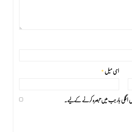
*
ای میل
ھیں اگلی بار جب میں تبصرہ کرنے کےلیے۔