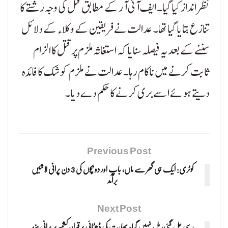
نظر انداز کیا گیا۔ ایف آئی آر کے مطابق قتل کی وجہ رشتے کا
تنازع بتایا گیا تھا۔ عدالت نے فریقین کے وکلاء کے دلائل
سننے کے بعد یہ فیصلہ سنایا کہ استغاثہ ملزم پر قتل کا الزام
ثابت کرنے میں ناکام رہا۔ عدالت نے ملزم کو شک کا فائدہ
دیتے ہوئے اسے بری کرنے کا حکم دے دیا۔
Previous Post
کوٹری: ایک ہی گھر سے ماں، باپ اور دو بچوں کی 3 دن پرانی لاشیں
برآمد
Next Post
رسی جل گئی، بل نہیں گیا: بھارت کی ڈھٹائی برقرار، کشمیر پر پرانی ضد