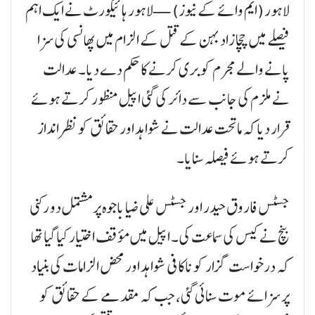
لاہور (ایم وائے کے نیوز) — لاہور ہائیکورٹ نے ایک اہم
فیصلے میں چچا زاد بہن کے قتل کے الزام میں پھانسی کی سزا
پانے والے مجرم کو بری کرنے کا حکم دے دیا۔ عدالت
نے ملزم کی جانب سے دائر کی گئی اپیل منظور کرتے ہوئے
قرار دیا کہ ماتحت عدالت نے شواہد اور حقائق کو نظر انداز
کرتے ہوئے فیصلہ سنایا۔
جسٹس فاروق حیدر اور جسٹس علی ضیا باجوہ پر مشتمل دو رکنی
بنچ نے کیس کی سماعت کی۔ اپیل میں مؤقف اختیار کیا گیا تھا
کہ درخواست گزار کو ناکافی شواہد اور محض الزامات کی بنیاد
پر سزائے موت سنائی گئی، جب کہ مقدمے کے حقائق کو