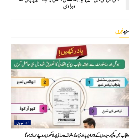
دہرا دی
مزید
خبریں
اہم خبریں
پنجاب میں کچی رسیدوں کے اجراء پر پابندی عائد، خلاف ورزی پر لاکھوں روپے جرمانہ ہوگا