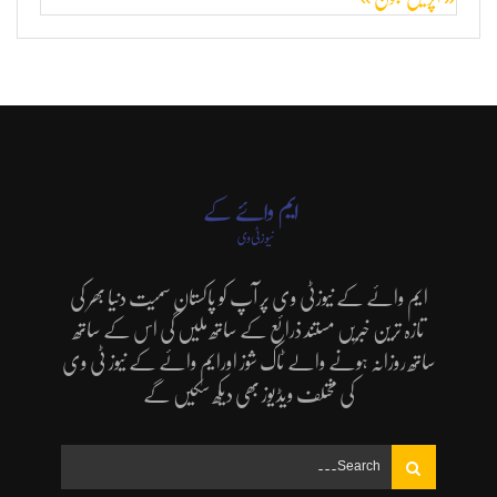
ایم وائے کے نیوزٹی وی پر آپ کو پاکستان سمیت دنیا بھر کی
تازہ ترین خبریں مستند ذرائع کے ساتھ ملیں گی اس کے ساتھ
ساتھ روزانہ ہونے والے ٹاک شوز اورایم وائے کے نیوز ٹی وی
کی مختلف ویڈیوز بھی دیکھ سکیں گے