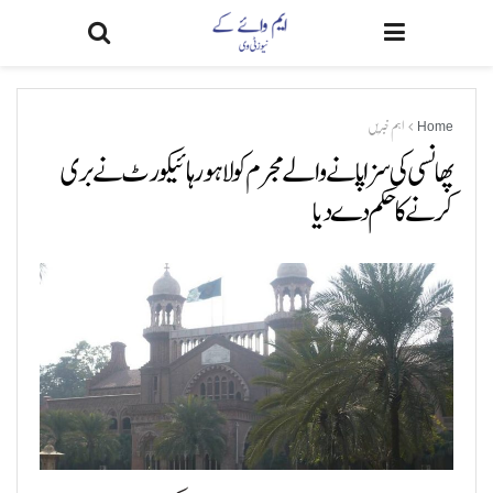
Home
اہم خبریں
پھانسی کی سزا پانے والے مجرم کو لاہور ہائیکورٹ نے بری
کرنے کا حکم دے دیا