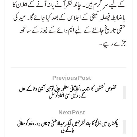
کے لیے سرگرم ہیں۔ چاند نظر آنے یا نہ آنے کے اعلان کا
باضابطہ فیصلہ کمیٹی کے اجلاس کے بعد کیا جائے گا۔ عید کی
حتمی تاریخ جاننے کے لیے ایم وائے کے نیوز کے ساتھ
جڑے رہیے۔
Previous Post
مخصوص نشستوں کا مقدمہ، نظرثانی منظور ہوئی تو تین آئینی دھماکے ہوں
گے: وکیل سنی اتحاد کونسل
Next Post
پاکستان میں ذالحج کا چاند نظر نہیں آیا۔ عیدالاضحیٰ 7 جون بروز ہفتہ کو منائی
جائے گی