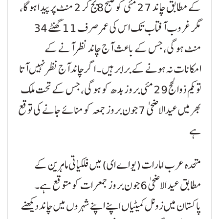
کے مطابق چاند 27 مئی کو صبح 8 بج کر 2 منٹ پر پیدا ہو گا،
مگر غروب آفتاب تک اس کی عمر صرف 11 گھنٹے 34
منٹ ہو گی، جس کے باعث آج چاند نظر آنے کے
امکانات نہ ہونے کے برابر ہیں۔ اگر چاند آج نظر نہیں آتا
تو یکم ذوالحج 29 مئی بروز بدھ کو ہو گی، جس کے تحت ملک
بھر میں عیدالاضحیٰ 7 جون بروز جمعہ کو منائے جانے کی توقع
ہے
متحدہ عرب امارات (یو اے ای) میں فلکیاتی ماہرین کے
مطابق عید الاضحی 6 جون بروز جمعرات کو متوقع ہے۔
پاکستان میں زونل کمیٹیاں اپنے اپنے شہروں میں چاند دیکھنے