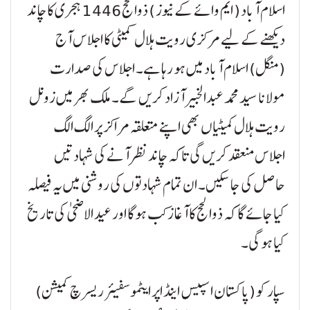
اسلام آباد ( ایم وائے کے نیوز ) ذوالحج 1446 ہجری کا چاند
دیکھنے کے لیے مرکزی رویت ہلال کمیٹی کا اجلاس آج
(منگل) اسلام آباد میں ہو رہا ہے۔ اجلاس کی صدارت
مولانا سید محمد عبدالخبیر آزاد کریں گے۔ ملک بھر میں زونل
رویت ہلال کمیٹیاں بھی اپنے متعلقہ مراکز پر الگ الگ
اجلاس منعقد کریں گی تاکہ چاند نظر آنے کی شہادتیں
حاصل کی جا سکیں۔ ان تمام شہادتوں کی روشنی میں یہ فیصلہ
کیا جائے گا کہ ذوالحج کا آغاز کب ہوگا اور عید الاضحی کی تاریخ
کیا ہو گی۔
سپارکو (پاکستان اسپیس اینڈ اپر ایٹموسفیئر ریسرچ کمیشن)