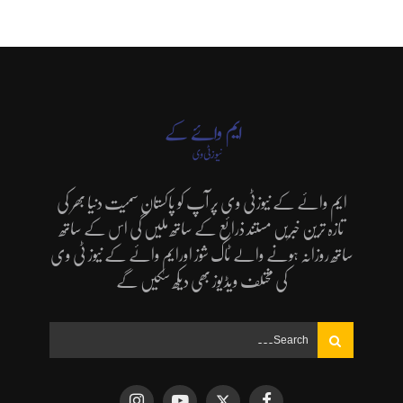
ایم وائے کے نیوزٹی وی پر آپ کو پاکستان سمیت دنیا بھر کی
تازہ ترین خبریں مستند ذرائع کے ساتھ ملیں گی اس کے ساتھ
ساتھ روزانہ ہونے والے ٹاک شوز اورایم وائے کے نیوز ٹی وی
کی مختلف ویڈیوز بھی دیکھ سکیں گے