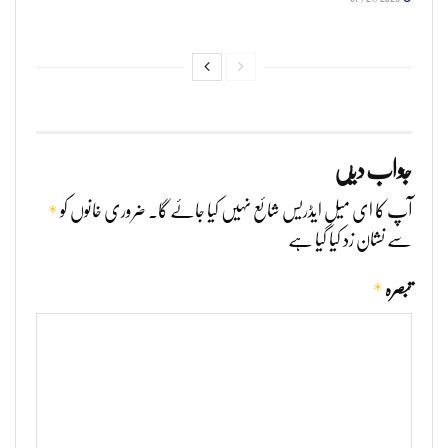
جواب دیں
*
آپ کا ای میل ایڈریس شائع نہیں کیا جائے گا۔
ضروری خانوں کو
سے نشان زد کیا گیا ہے
*
تبصرہ