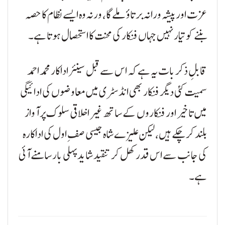
عزت اور پیشہ ورانہ برتاؤ ملے گا، ورنہ وہ ایسے نظام کا حصہ
بننے کو تیار نہیں جہاں فنکار کی محنت کا استحصال ہوتا ہے۔
قابلِ ذکر بات یہ ہے کہ اس سے قبل سینئر اداکار محمد احمد
سمیت کئی دیگر فنکار بھی انڈسٹری میں معاوضوں کی ادائیگی
میں تاخیر اور فنکاروں کے ساتھ غیر اخلاقی سلوک پر آواز
بلند کر چکے ہیں، لیکن علیزے شاہ جیسی صفِ اول کی اداکارہ
کی جانب سے اس قدر کھل کر تنقید شاید پہلی بار سامنے آئی
ہے۔