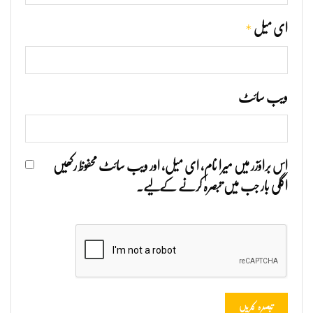
*
ای میل
ویب‌ سائٹ
اس براؤزر میں میرا نام، ای میل، اور ویب سائٹ محفوظ رکھیں
اگلی بار جب میں تبصرہ کرنے کےلیے۔