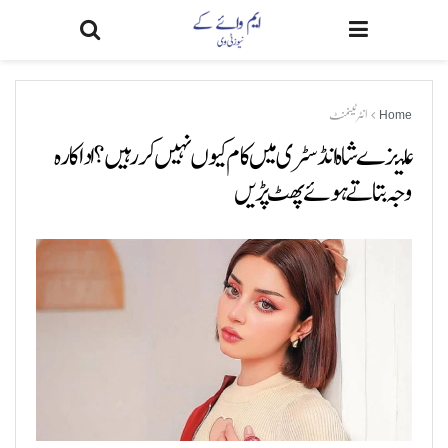
Home
انٹرٹینمنٹ
علیزے شاہ انڈسٹری میں کام کیوں نہیں کررہیں؟ اداکارہ
وجہ بتاتے ہوئے پھٹ پڑیں