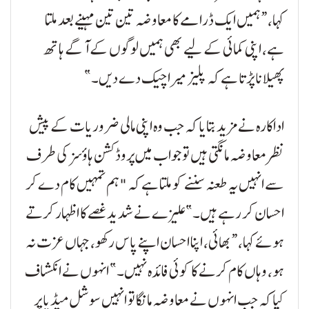
کہا، “ہمیں ایک ڈرامے کا معاوضہ تین تین مہینے بعد ملتا
ہے، اپنی کمائی کے لیے بھی ہمیں لوگوں کے آگے ہاتھ
پھیلانا پڑتا ہے کہ پلیز میرا چیک دے دیں۔”
اداکارہ نے مزید بتایا کہ جب وہ اپنی مالی ضروریات کے پیش
نظر معاوضہ مانگتی ہیں تو جواب میں پروڈکشن ہاؤسز کی طرف
سے انہیں یہ طعنہ سننے کو ملتا ہے کہ "ہم تمہیں کام دے کر
احسان کر رہے ہیں۔” علیزے نے شدید غصے کا اظہار کرتے
ہوئے کہا، “بھائی، اپنا احسان اپنے پاس رکھو، جہاں عزت نہ
ہو، وہاں کام کرنے کا کوئی فائدہ نہیں۔” انہوں نے انکشاف
کیا کہ جب انہوں نے معاوضہ مانگا تو انہیں سوشل میڈیا پر