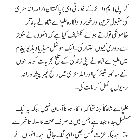
کراچی (ایم وائے کے نیوز ٹی وی) پاکستان ڈرامہ انڈسٹری
کی مقبول ترین اور خوبرو اداکارہ علیزے شاہ نے بالآخر
خاموشی توڑتے ہوئے انکشاف کیا ہے کہ انہوں نے شوبز
سے دوری کیوں اختیار کی۔ ایک سوشل میڈیا ویڈیو پیغام
میں علیزے شاہ نے اپنی زندگی کے تلخ تجربات کو مداحوں
کے ساتھ شیئر کیا اور انڈسٹری میں رائج غیر پیشہ ورانہ
رویوں پر کھل کر بات کی۔
علیزے شاہ کا کہنا تھا کہ اداکار ہونا آسان نہیں، بلکہ یہ ایک
مسلسل جدوجہد ہے جس میں نہ صرف محنت کا صلہ تاخیر سے
ملتا ہے بلکہ عزتِ نفس بھی داؤ پر لگ جاتی ہے۔ انہوں نے