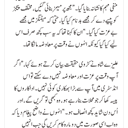
منفی مہم کا نشانہ بنایا گیا۔ “مجھ پر میمز بنائی گئیں، مختلف پیجز
کو پیسے دے کر مجھے بدنام کیا گیا، حتیٰ کہ میٹنگز میں مجھے
بےعزت کیا گیا۔” ان کا کہنا تھا کہ یہ سب کچھ صرف اس
لیے کیا گیا کیونکہ انہوں نے وقت پر معاوضہ مانگا تھا۔
علیزے شاہ نے کڑوی حقیقت بیان کرتے ہوئے کہا، “اگر
آپ وقت پر عزت اور معاوضہ نہیں دے سکتے تو اس
انڈسٹری میں آپ سے بڑا بھکاری کوئی نہیں۔ اداکاروں کا
پیسہ کھا کر جو محلات بنا رہے ہو، وہ کبھی تو گریں گے، اور
اُس دن شاید کچھ انصاف ہو۔” انہوں نے واضح پیغام دیا کہ
وہ اب اسی صورت میں دوبارہ کام کریں گی جب انہیں