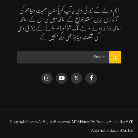
ایم وائے کے نیوزٹی وی پر آپ کو پاکستان سمیت دنیا بھر کی
تازہ ترین خبریں مستند ذرائع کے ساتھ ملیں گی اس کے ساتھ
ساتھ روزانہ ہونے والے ٹاک شوز اورایم وائے کے نیوز ٹی وی
کی مختلف ویڈیوز بھی دیکھ سکیں گے
Copyright © 2022, All Rights Reserved |
MYK News Tv
| Proudly Hosted by
MYK
AutoTrader Japan Co. Ltd