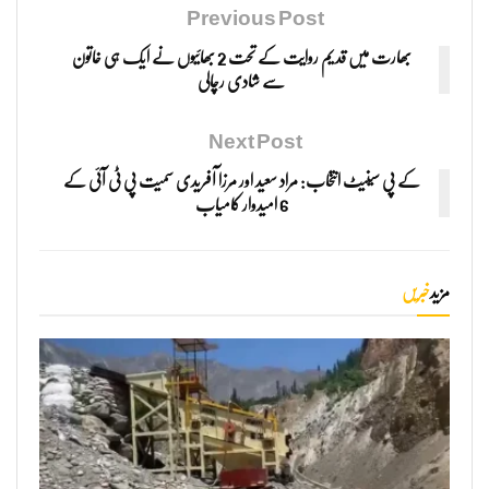
Previous Post
بھارت میں قدیم روایت کے تحت 2 بھائیوں نے ایک ہی خاتون
سے شادی رچالی
Next Post
کے پی سینیٹ انتخاب: مراد سعید اور مرزا آفریدی سمیت پی ٹی آئی کے
6 امیدوار کامیاب
مزید
خبریں