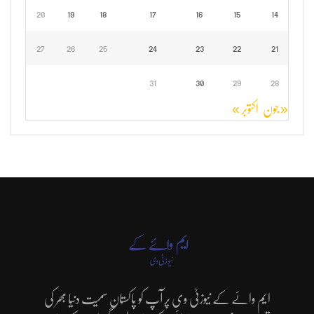
20
19
18
17
16
15
14
27
26
25
24
23
22
21
31
30
29
28
« جون
اکتوبر »
ایم وائے کے نیوزٹی وی پر آپ کو پاکستان سمیت دنیا بھر کی