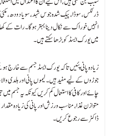
سبب بن سکتی ہیں، اس لیے ان کا اعتدال میں است
ڈرنکس، سوڈا، پیک شدہ جوس شہد، سویا دودھ، مکئی ک
انہیں خوراک سے نکال دینا بہتر ہوگا۔ رات کے کھا
میں یورک ایسڈ کو بڑھا سکتے ہیں۔
زیادہ پانی پئیں تاکہ یورک ایسڈ جسم سے خارج ہو س
جوڑوں کے لیے مفید ہیں۔ لیموں پانی اور ہلدی والا
چائے اور کافی کا استعمال کم کریں کیونکہ یہ جسم می
متوازن غذا، مناسب ورزش اور پانی کی زیادہ مقدار ض
ڈاکٹر سے رجوع کریں۔