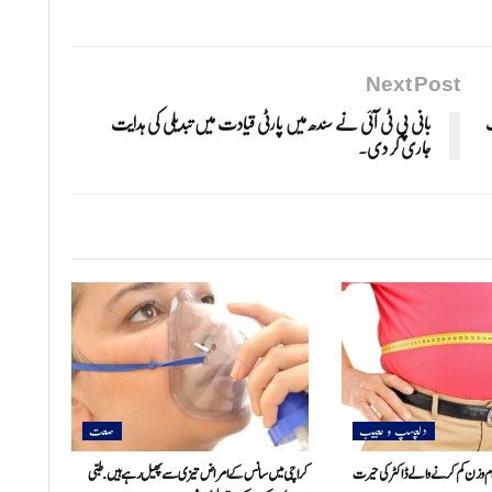
Next Post
گ
بانی پی ٹی آئی نے سندھ میں پارٹی قیادت میں تبدیلی کی ہدایت
جاری کر دی۔
دلچسپ و عجیب
صحت
ں 25 کلوگرام وزن کم کرنے والے ڈاکٹر کی حیرت
کراچی میں سانس کے امراض تیزی سے پھیل رہے ہیں. طبی