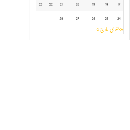
23
22
21
20
19
18
17
28
27
26
25
24
« جنوری
مارچ »