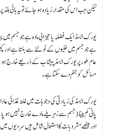
لیکن جب اس کی مقدار زیادہ ہو جائے تو یہ ہائی بل
یورک ایسڈ ایک فضلہ یا تیزابی مادہ ہے جو جسم میں پی
ہے جو جسم میں خلیوں کے ٹوٹنے سے بنتا ہے اور ک
عام طور پر یورک ایسڈ پیشاب کے ذریعے خارج ہو جات
مسائل کو جنم دے سکتا ہے۔
یورک ایسڈ کی زیادتی کی وجوہات میں غلط غذائی عا
پانی کم پینا (جسم سے زہریلے مادے خارج نہیں ہو پاتے
اور میٹھے مشروبات کا استعمال شامل ہیں سردیوں میں