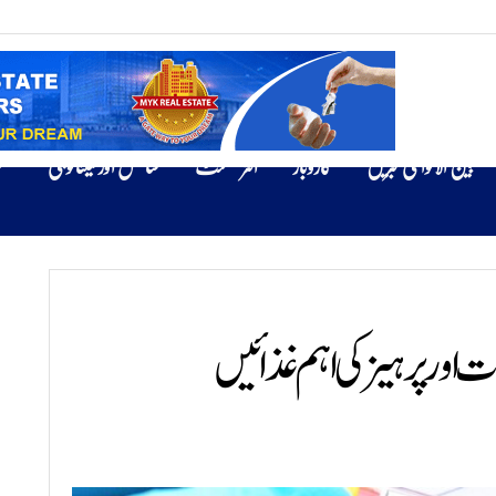
بین الاقوامی خبریں
کاروبار
انٹرٹینمنٹ
سائنس اور ٹیکنالوجی
ص
ت اور پرہیز کی اہم غذائیں