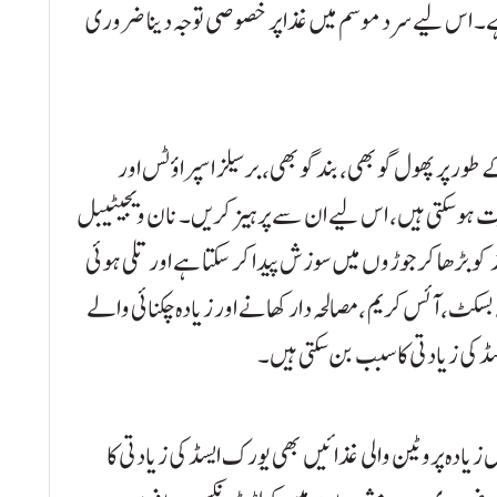
۔ اس لیے سرد موسم میں غذا پر خصوصی توجہ دینا ضروری
طور پر پھول گوبھی، بند گوبھی، برسیلز اسپراؤٹس اور
ت ہو سکتی ہیں، اس لیے ان سے پرہیز کریں۔ نان ویجیٹیبل
کو بڑھا کر جوڑوں میں سوزش پیدا کر سکتا ہے اور تلی ہوئی
ٹ، آئس کریم ،مصالحہ دار کھانے اور زیادہ چکنائی والے
 کی زیادتی کا سبب بن سکتی ہیں۔
زیادہ پروٹین والی غذائیں بھی یورک ایسڈ کی زیادتی کا