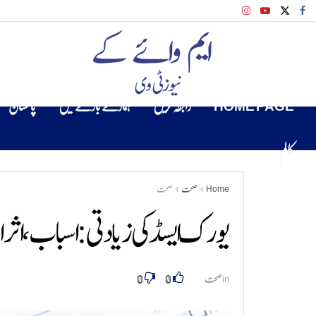
HOME PAGE
رابطہ کریں
ہمارے بارے میں
پاکستان
کالم
Home
صحت
صحت
یورک ایسڈ کی زیادتی: اسباب، اثرا
0
0
in
صحت