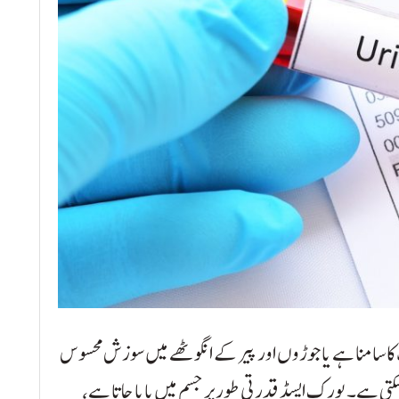
ت کا سامنا ہے یا جوڑوں اور پیر کے انگوٹھے میں سوزش محسوس
کتی ہے۔ یورک ایسڈ قدرتی طور پر جسم میں پایا جاتا ہے،