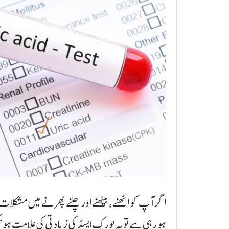
اگر آپ کو اٹھنے، بیٹھنے اور چلنے پھرنے میں مشکلا
ہو رہی ہے تو یہ یورک ایسڈ کی زیادتی کی علامت ہو س