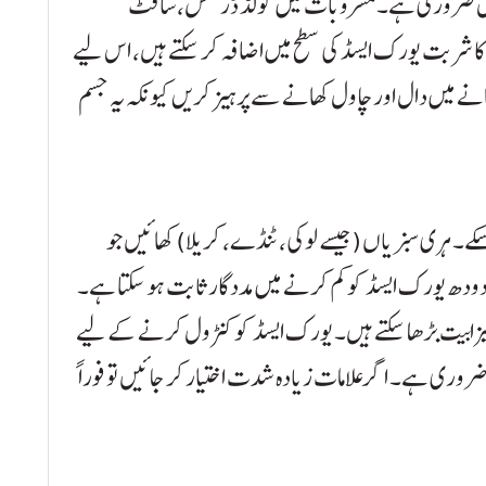
عمال ضروری ہے۔ مشروبات میں کولڈ ڈرنکس، سافٹ
ا شربت یورک ایسڈ کی سطح میں اضافہ کر سکتے ہیں، اس لیے
نے میں دال اور چاول کھانے سے پرہیز کریں کیونکہ یہ جسم
کے۔ ہری سبزیاں (جیسے لوکی، ٹنڈے، کریلا) کھائیں جو
 دودھ یورک ایسڈ کو کم کرنے میں مددگار ثابت ہو سکتا ہے۔
ں تیزابیت بڑھا سکتے ہیں۔ یورک ایسڈ کو کنٹرول کرنے کے لیے
روری ہے۔ اگر علامات زیادہ شدت اختیار کر جائیں تو فوراً