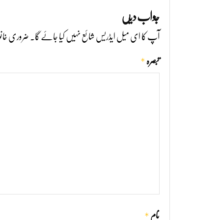
جواب دیں
آپ کا ای میل ایڈریس شائع نہیں کیا جائے گا۔
ضروری خانو
*
تبصرہ
*
نام