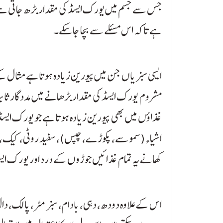
جس سے جسم میں یورک ایسڈ کی مقدار بڑھ جاتی ہے
ہے تاکہ اس مسئلے سے بچا جا سکے۔
ایسی سبزیاں جن میں پیورین زیادہ ہوتا ہے مثال کے 
مشروم یورک ایسڈ کی مقدار بڑھانے میں مددگار ثاب
غذاؤں میں بھی پیورین زیادہ ہوتا ہے جو یورک ایسڈ 
اشیاء (سموسے، پکوڑے، چپس)، سفید روٹی، کیک، بسک
کھانے یہ تمام غذائیں جوڑوں کے درد اور یورک ایسڈ
اس کے علاوہ دودھ، دہی، بادام، سبز مٹر، پالک، دال 