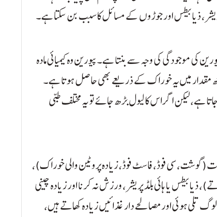
ڈ پریشر، ذیابیطس اور جوڑوں کے مسائل کا سبب بن سکتا ہے۔
ورین کی موجودگی کی وجہ سے بنتا ہے۔ پیورین وہ کیمیائی مادہ
چھ مقدار میں یہ خوراک کے ذریعے بھی حاصل ہوتا ہے۔
ا ہے، لیکن اگر اس کا لیول بڑھ جائے تو یہ مختلف طبی
دات (گوشت، سی فوڈ، فاسٹ فوڈ، زیادہ پروٹین والی خوراک)،
)، ذیابیطس یا ہائی بلڈ پریشر، ورزش نہ کرنا اور زیادہ چینی
 لوگ تلی ہوئی اور مصالحے دار غذائیں زیادہ کھاتے ہیں،