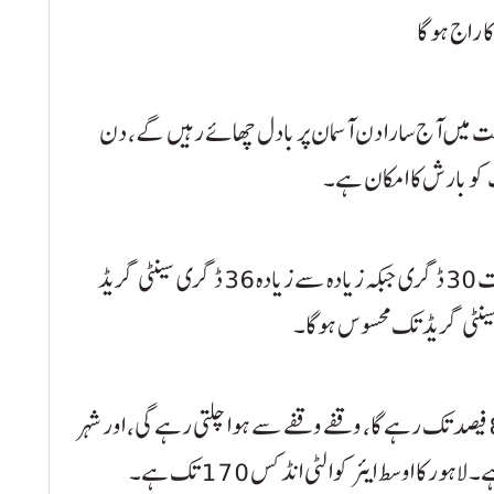
 راج ہو گا
ت میں آج سارا دن آسمان پر بادل چھائے رہیں گے، دن
 کو بارش کا امکان ہے۔
موسمی ماہرین کے مطابق شہر کا کم سے کم درجہ حرارت 30 ڈگری جبکہ زیادہ سے زیادہ 36 ڈگری سینٹی گریڈ
محکمہ موسمیات کے مطابق ہوا میں نمی کا تناسب 81 فیصد تک رہے گا، وقفے وقفے سے ہوا چلتی رہے گی، اور شہر
ر کا اوسط ایئر کوالٹی انڈکس 170 تک ہے۔