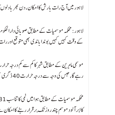
لاہور میں آج رات بارش کا امکان، دن بھر بادلوں کا
لاہور: محکمہ موسمیات کے مطابق صوبائی دارالحکوم
کے وقت کہیں کہیں بوندا باندی بھی متوقع اوررات
رہے گا، حبس کی وجہ سے درجہ حرارت 40 ڈگری سینٹی گریڈ تک محسوس ہوگا۔
کا ابر آلود موسم چند روز تک برقرار رہنے کا امکان ہے۔ لاہو