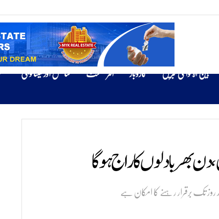
بین الاقوامی خبریں
کاروبار
انٹرٹینمنٹ
سائنس اور ٹیکنالوجی
ص
دن بھر بادلوں کا راج ہو گا
چند روز تک برقرار رہنے کا امکان ہے