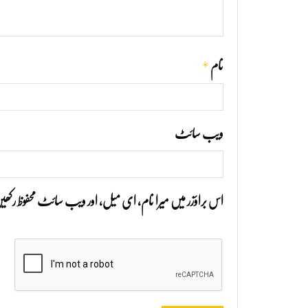
*
نام
ویب‌ سائٹ
اس براؤزر میں میرا نام، ای میل، اور ویب سائٹ محفوظ رک