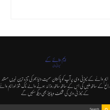
ایم وائے کے نیوزٹی وی پر آپ کو پاکستان سمیت دنیا بھر کی تازہ ترین خبریں مستند
رائع کے ساتھ ملیں گی اس کے ساتھ ساتھ روزانہ ہونے والے ٹاک شوز اورایم وائے
کے نیوز ٹی وی کی مختلف ویڈیوز بھی دیکھ سکیں گے