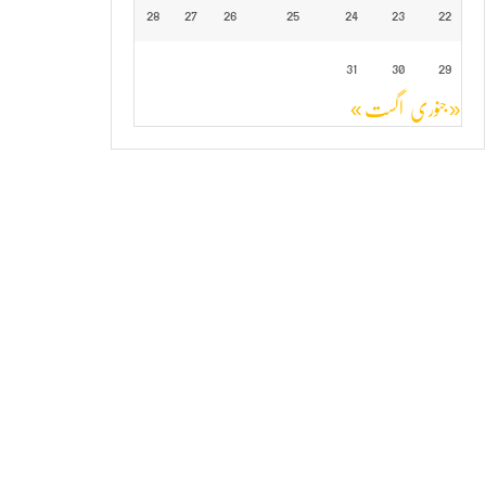
28
27
26
25
24
23
22
31
30
29
« جنوری
اگست »