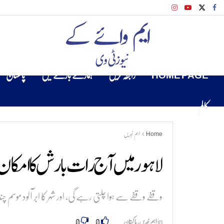
HOME PAGE
رابطہ کریں
ہمارے بارے میں
پاکستان
کالم
Home
اہم خبریں
لاہور میں آج رات بارش کا امکان، 
وقفے وقفے سے ہوا چلتی رہے گی، اور شہر کا ابر آلود موسم 
0
0
in
اہم خبریں
,
پاکستان