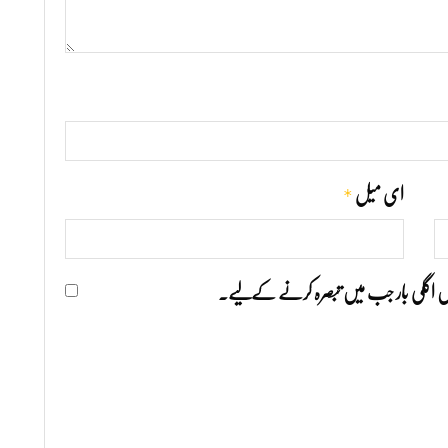
*
ای میل
ھیں اگلی بار جب میں تبصرہ کرنے کےلیے۔