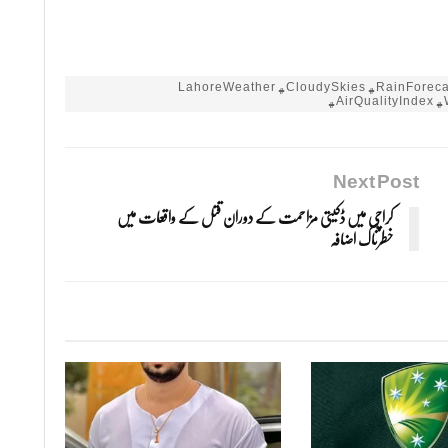
#LahoreWeather #CloudySkies #RainForeca
#AirQualityIndex 
Next Post
کراچی میں ڈکیتی مزاحمت کے دوران قتل کے واقعات میں
خطرناک اضافہ