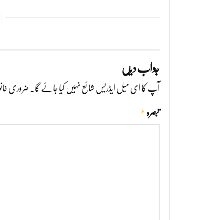
جواب دیں
آپ کا ای میل ایڈریس شائع نہیں کیا جائے گا۔
ضروری خانو
*
تبصرہ