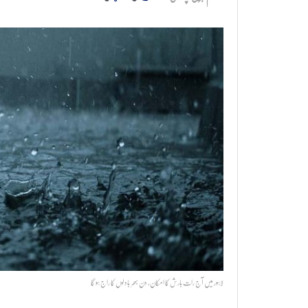
لاہور میں آج رات بارش کا امکان، دن بھر بادلوں کا راج ہو گا