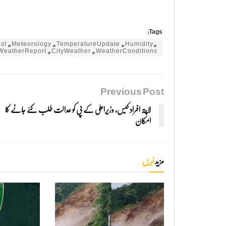
Tags:
st #Meteorology #TemperatureUpdate #Humidity
#WeatherReport #CityWeather #WeatherConditions
Previous Post
لاپتہ افراد کیس، وزیراعلی کے پی کو عدالت طلب کئے جانے کا
امکان
مزید
خبریں