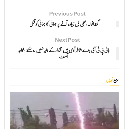
Previous Post
گوجرانوالہ: بجلی بل زیادہ آنے پر بھائی کا بھائی کو قتل
Next Post
بانی پی ٹی آئی بڑے شاطر آدمی ہیں اقتدار کے بغیر نہیں رہ سکتے :خواجہ
آصف
مزید
خبریں