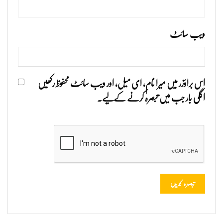
ویب‌ سائٹ
اس براؤزر میں میرا نام، ای میل، اور ویب سائٹ محفوظ رکھیں
اگلی بار جب میں تبصرہ کرنے کےلیے۔