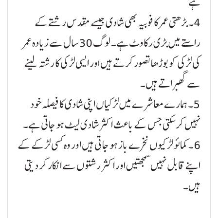
ہے
4۔ بڑھتی عمر کا فوبیہ بھی شادی جیسے مقدس رشتے کے
راستے میں بڑی رکاوٹ ہے۔ لوگ 30 سال سے زیادہ عمر
کی لڑکی کو بوڑھا تصور کرتے ہیں اور ایسی لڑکی کا رشتہ لینے
سے گھبراتے ہیں۔
5۔ ہمارے معاشرے میں لڑکیاں اپنی شادی کا فیصلہ خود
نہیں کر سکتی جس کے باعث اکثر شادی لیٹ ہو جاتی ہے۔
6۔ کمائو لڑکیوں نخرے باز ہو جاتی ہیں اور وہ کسی لڑکے کے
اپنے قابل نہیں سمجھتیں اور اکثر رشتوں سے انکار کر دیتی
ہیں۔