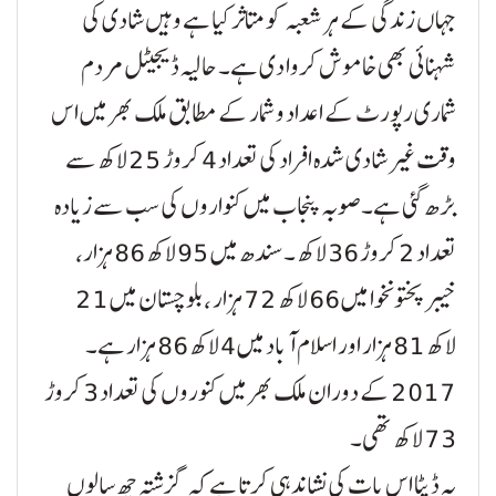
جہاں زندگی کے ہر شعبہ کو متاثر کیا ہے وہیں شادی کی
شہنائی بھی خاموش کروا دی ہے۔ حالیہ ڈیجیٹل مردم
شماری رپورٹ کے اعداد و شمار کے مطابق ملک بھر میں اس
وقت غیر شادی شدہ افراد کی تعداد 4 کروڑ 25 لاکھ سے
بڑھ گئی ہے۔صوبہ پنجاب میں کنواروں کی سب سے زیادہ
تعداد 2 کروڑ 36 لاکھ ۔ سندھ میں 95 لاکھ 86 ہزار،
خیبرپختونخوا میں 66 لاکھ 72 ہزار ، بلوچستان میں 21
لاکھ 81 ہزار اور اسلام آباد میں 4 لاکھ 86 ہزار ہے۔
2017 کے دوران ملک بھر میں کنوروں کی تعداد 3 کروڑ
73 لاکھ تھی۔
یہ ڈیٹا اس بات کی نشاندہی کرتا ہے کہ گزشتہ چھ سالوں