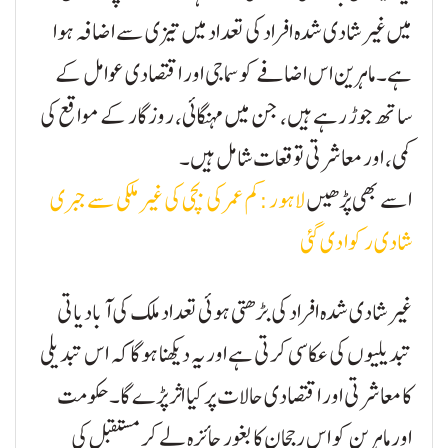
میں غیر شادی شدہ افراد کی تعداد میں تیزی سے اضافہ ہوا
ہے۔ ماہرین اس اضافے کو سماجی اور اقتصادی عوامل کے
ساتھ جوڑ رہے ہیں، جن میں مہنگائی، روزگار کے مواقع کی
کمی، اور معاشرتی توقعات شامل ہیں۔
اسے بھی پڑھیں
لاہور :کم عمر کی بچی کی غیرملکی سے جبری
شادی رکوا دی گئی
غیر شادی شدہ افراد کی بڑھتی ہوئی تعداد ملک کی آبادیاتی
تبدیلیوں کی عکاسی کرتی ہے اور یہ دیکھنا ہوگا کہ اس تبدیلی
کا معاشرتی اور اقتصادی حالات پر کیا اثر پڑے گا۔ حکومت
اور ماہرین کو اس رجحان کا بغور جائزہ لے کر مستقبل کی