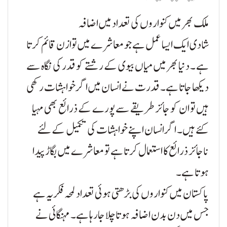
ملک بھر میں کنواروں کی تعداد میں اضافہ
شادی ایک ایسا عمل ہے جو معاشرے میں توازن قائم کرتا
ہے ۔ دنیا بھر میں میاں بیوی کے رشتے کو قدر کی نگاہ سے
دیکھا جاتا ہے۔ قدرت نے انسان میں اگر خواہشات رکھی
ہیں تو ان کو جائز طریقے سے پورے کے ذرائع بھی مہیا
کئے ہیں۔ اگر انسان اپنے خواہشات کی تکمیل کے لئے
ناجائز ذرائع کا استعمال کرتا ہے تو معاشرے میں بگاڑ پیدا
ہوتا ہے۔
پاکستان میں کنواروں کی بڑھتی ہوئی تعداد لمحہ فکریہ ہے
جس میں دن بدن اضافہ ہوتا چلا جارہا ہے۔ مہنگائی نے