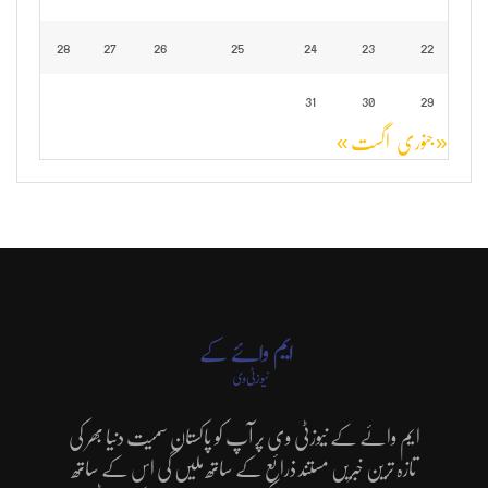
28
27
26
25
24
23
22
31
30
29
« جنوری
اگست »
ایم وائے کے نیوزٹی وی پر آپ کو پاکستان سمیت دنیا بھر کی
تازہ ترین خبریں مستند ذرائع کے ساتھ ملیں گی اس کے ساتھ