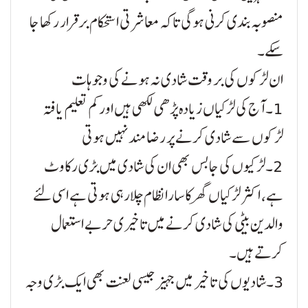
منصوبہ بندی کرنی ہوگی تاکہ معاشرتی استحکام برقرار رکھا جا
سکے۔
ان لڑکوں کی بر وقت شادی نہ ہونے کی وجوہات
1۔ آج کی لڑکیاں زیادہ پڑھی لکھی ہیں اور کم تعلیم یافتہ
لڑکوں سے شادی کرنے پر رضا مند نہیں ہوتی
2۔لڑکیوں کی جابس بھی ان کی شادی میں بڑی رکاوٹ
ہے، اکثر لڑکیاں گھر کا سارا نظام چلارہی ہوتی ہے اسی لئے
والدین بیٹی کی شادی کرنے میں تاخیری حربے استعمال
کرتے ہیں۔
3۔شادیوں کی تاخیر میں جہیز جیسی لعنت بھی ایک بڑی وجہ