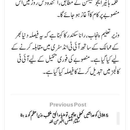
محکمہ ہائیر ایجوکیشن کے مطابق، آئندہ دس روز میں اس
منصوبے پر کام کا آغاز ہو جائے گا۔
وزیر تعلیم پنجاب، رانا سکندر کا کہنا ہے کہ یہ فیصلہ دنیا بھر
کے ممالک کے ساتھ آئی ٹی انڈسٹری میں مقابلہ کرنے کے
لیے کیا گیا ہے۔ منصوبے کی فوری تکمیل کے لیے آئی ٹی
کالجز میں تبدیل کرنے کا فیصلہ کیا گیا ہے۔
Previous Post
5 جولائی کو عدالتیں کھلی ہوتیں تو ضیاء الحق منتخب وزیراعظم کو نہ ہٹا
سکتا:جسٹس اطہر من اللہ