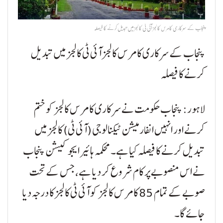
پنجاب کے سرکاری کامرس کالجز آئی ٹی کالجز میں تبدیل کرنے کا فیصلہ
پنجاب کے سرکاری کامرس کالجز آئی ٹی کالجز میں تبدیل
کرنے کا فیصلہ
لاہور: پنجاب حکومت نے سرکاری کامرس کالجز کو ختم
کرنے اور انہیں انفارمیشن ٹیکنالوجی (آئی ٹی) کالجز میں
تبدیل کرنے کا فیصلہ کیا ہے۔ محکمہ ہائیر ایجوکیشن پنجاب
نے اس منصوبے پر کام شروع کر دیا ہے، جس کے تحت
صوبے کے تمام 85 کامرس کالجز کو آئی ٹی کالجز کا درجہ دیا
جائے گا۔