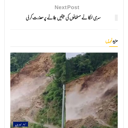
Next Post
سری لنکا نے مسلمانوں کی میتیں جلانے پر معذرت کر لی
مزید
خبریں
اہم خبریں