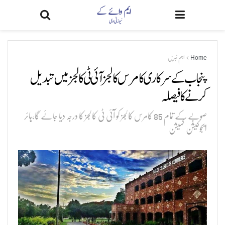
Home
اہم خبریں
پنجاب کے سرکاری کامرس کالجز آئی ٹی کالجز میں تبدیل
کرنے کا فیصلہ
صوبے کے تمام 85 کامرس کالجز کو آئی ٹی کالجز کا درجہ دیا جائے گا،ہائر
ایجوکیشن کمیشن