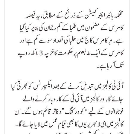
محکمہ ہائیر ایجوکیشن کے ذرائع کے مطابق، یہ فیصلہ
کامرس کے مضمون میں طلبا کے کم رجحان کی بنا پر کیا گیا
ہے۔ ہر کامرس کالج میں طلبا کی تعداد سو سے کم ہے اور
کامرس کے ایک طالبعلم پر حکومت کا خرچہ 3 لاکھ روپے
تک آ رہا ہے۔
آئی ٹی کالجز میں تبدیل کرنے کے بعد ایکسپرٹس کو بھرتی کیا
جائے گا، اور کالجز میں آئی ٹی کے کاروبار کرنے والے
نوجوانوں کے لیے "کو ورکنگ” دفاتر قائم ہوں گے۔ ان
کالجز میں ای لائبریریوں کا بھی قیام عمل میں لایا جائے گا۔