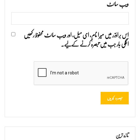
ویب‌ سائٹ
اس براؤزر میں میرا نام، ای میل، اور ویب سائٹ محفوظ رکھیں
اگلی بار جب میں تبصرہ کرنے کےلیے۔
تازہ ترین