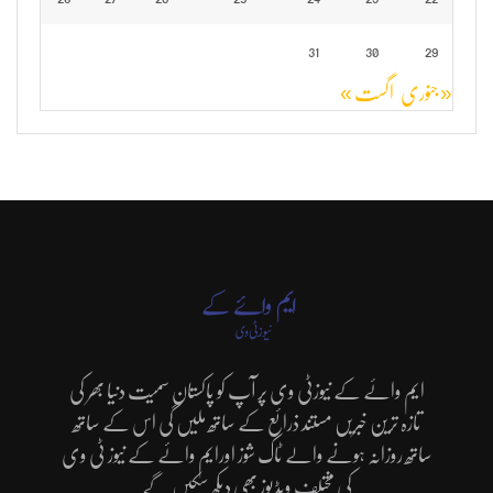
31
30
29
« جنوری
اگست »
ایم وائے کے نیوزٹی وی پر آپ کو پاکستان سمیت دنیا بھر کی
تازہ ترین خبریں مستند ذرائع کے ساتھ ملیں گی اس کے ساتھ
ساتھ روزانہ ہونے والے ٹاک شوز اورایم وائے کے نیوز ٹی وی
کی مختلف ویڈیوز بھی دیکھ سکیں گے