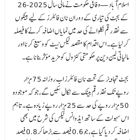
اسلام آباد — وفاقی حکومت نے مالی سال 2025-26
کے بجٹ کی تیاری کے دوران نان فائلرز کے لیے بینکوں
سے نقد رقم نکلوانے کی حد میں نمایاں اضافہ کرنے کا فیصلہ
کر لیا ہے۔ اس اقدام کا مقصد ٹیکس نیٹ کو وسیع کرنا اور
مالیاتی لین دین پر حکومتی کنٹرول کو مزید مؤثر بنانا ہے۔
بجٹ تجاویز کے تحت نان فائلرز اب روزانہ 75 ہزار
روپے تک نقد رقم بینک سے نکال سکیں گے، جو کہ موجودہ
50 ہزار روپے کی حد سے 25 ہزار روپے زیادہ ہے۔ تاہم
اس سہولت کے ساتھ ایڈوانس ٹیکس کی شرح میں بھی
اضافہ کر دیا گیا ہے، جو 0.6 فیصد سے بڑھا کر 0.8 فیصد