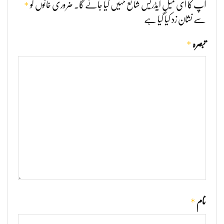
*
آپ کا ای میل ایڈریس شائع نہیں کیا جائے گا۔
ضروری خانوں کو
سے نشان زد کیا گیا ہے
*
تبصرہ
*
نام