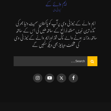
ایم وائے کے نیوزٹی وی پر آپ کو پاکستان سمیت دنیا بھر کی
تازہ ترین خبریں مستند ذرائع کے ساتھ ملیں گی اس کے ساتھ
ساتھ روزانہ ہونے والے ٹاک شوز اورایم وائے کے نیوز ٹی وی
کی مختلف ویڈیوز بھی دیکھ سکیں گے