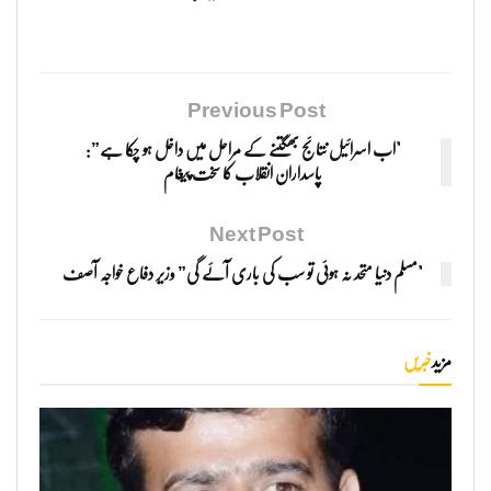
Previous Post
"اب اسرائیل نتائج بھگتنے کے مراحل میں داخل ہو چکا ہے”:
پاسداران انقلاب کا سخت پیغام
Next Post
"مسلم دنیا متحد نہ ہوئی تو سب کی باری آئے گی” وزیر دفاع خواجہ آصف
مزید
خبریں