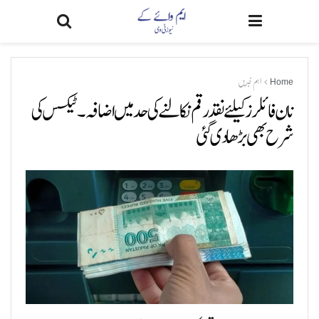
Home
اہم خبریں
نان فائلرز کیلئے نقد رقم نکالنے کی حد میں اضافہ۔ ٹیکس کی
شرح بھی بڑھا دی گئی