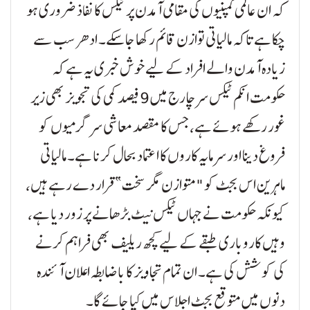
کہ ان عالمی کمپنیوں کی مقامی آمدن پر ٹیکس کا نفاذ ضروری ہو
چکا ہے تاکہ مالیاتی توازن قائم رکھا جا سکے۔ ادھر سب سے
زیادہ آمدن والے افراد کے لیے خوش خبری یہ ہے کہ
حکومت انکم ٹیکس سرچارج میں 9 فیصد کمی کی تجویز بھی زیر
غور رکھے ہوئے ہے، جس کا مقصد معاشی سرگرمیوں کو
فروغ دینا اور سرمایہ کاروں کا اعتماد بحال کرنا ہے۔ مالیاتی
ماہرین اس بجٹ کو "متوازن مگر سخت” قرار دے رہے ہیں،
کیونکہ حکومت نے جہاں ٹیکس نیٹ بڑھانے پر زور دیا ہے،
وہیں کاروباری طبقے کے لیے کچھ ریلیف بھی فراہم کرنے
کی کوشش کی ہے۔ ان تمام تجاویز کا باضابطہ اعلان آئندہ
دنوں میں متوقع بجٹ اجلاس میں کیا جائے گا۔