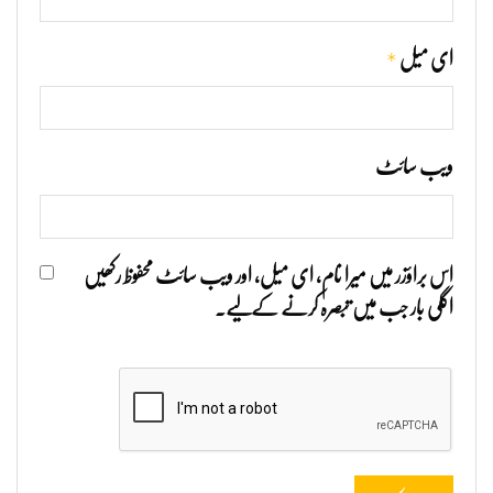
*
ای میل
ویب‌ سائٹ
اس براؤزر میں میرا نام، ای میل، اور ویب سائٹ محفوظ رکھیں
اگلی بار جب میں تبصرہ کرنے کےلیے۔