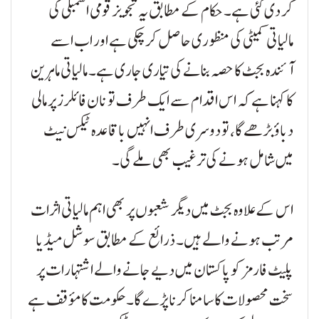
کر دی گئی ہے۔ حکام کے مطابق یہ تجویز قومی اسمبلی کی
مالیاتی کمیٹی کی منظوری حاصل کر چکی ہے اور اب اسے
آئندہ بجٹ کا حصہ بنانے کی تیاری جاری ہے۔ مالیاتی ماہرین
کا کہنا ہے کہ اس اقدام سے ایک طرف تو نان فائلرز پر مالی
دباؤ بڑھے گا، تو دوسری طرف انہیں باقاعدہ ٹیکس نیٹ
میں شامل ہونے کی ترغیب بھی ملے گی۔
اس کے علاوہ بجٹ میں دیگر شعبوں پر بھی اہم مالیاتی اثرات
مرتب ہونے والے ہیں۔ ذرائع کے مطابق سوشل میڈیا
پلیٹ فارمز کو پاکستان میں دیے جانے والے اشتہارات پر
سخت محصولات کا سامنا کرنا پڑے گا۔ حکومت کا مؤقف ہے