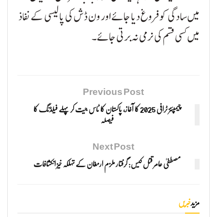
میں سادگی کو فروغ دیا جائے اور ون ڈش کی پالیسی کے نفاذ
میں کسی قسم کی نرمی نہ برتی جائے۔
Previous Post
چیمپئنز ٹرافی 2025 کا آغاز، پاکستان کا ٹاس جیت کر پہلے فیلڈنگ کا
فیصلہ
Next Post
مصطفیٰ عامر قتل کیس: گرفتار ملزم ارمغان کے تہلکہ خیز انکشافات
مزید
خبریں