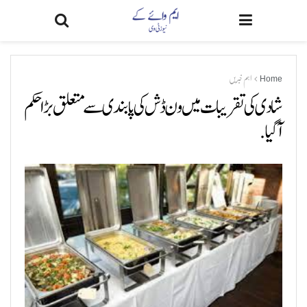
Home
اہم خبریں
شادی کی تقریبات میں ون ڈش کی پابندی سے متعلق بڑا حکم
آگیا.