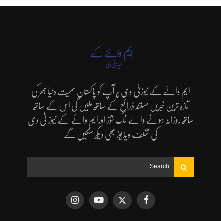
ایم وائے کے نیوزٹی وی پر آپ کو پاکستان سمیت دنیا بھر کی
تازہ ترین خبریں مستند ذرائع کے ساتھ ملیں گی اس کے ساتھ
ساتھ روزانہ ہونے والے ٹاک شوز اورایم وائے کے نیوز ٹی وی
کی مختلف ویڈیوز بھی دیکھ سکیں گے