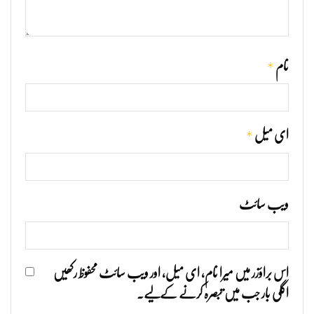
*
نام
*
ای میل
ویب‌ سائٹ
اس براؤزر میں میرا نام، ای میل، اور ویب سائٹ محفوظ رکھیں
اگلی بار جب میں تبصرہ کرنے کےلیے۔