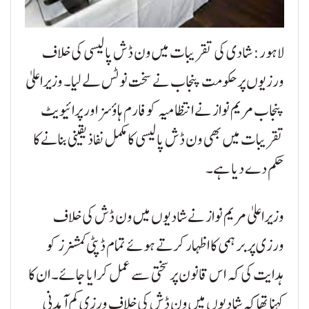
لاہور: شادی کی تقریبات میں ون ڈش پالیسی کی خلاف
ورزیوں پر حکومت پنجاب نے سخت نوٹس لے لیا۔ وزیراعلیٰ
پنجاب مریم نواز نے انتظامیہ کو فارم ہاؤسز اور پرائیویٹ
تقریبات میں بھی ون ڈش پالیسی کا مکمل نفاذ یقینی بنانے کا
حکم دے دیا ہے۔
وزیراعلیٰ مریم نواز نے شادیوں میں ون ڈش کی خلاف
ورزی پر برہمی کا اظہار کرتے ہوئے تمام ڈپٹی کمشنرز کو
ہدایت کی کہ اس قانون پر سختی سے عمل کرایا جائے۔ ان کا
کہنا تھا کہ شادیوں میں ون ڈش کی خلاف ورزی کم آمدنی