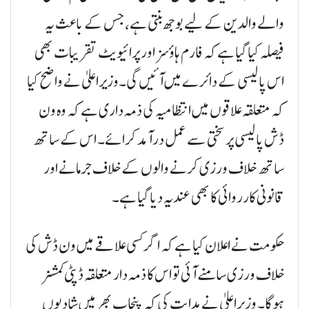
والے والدین کے لیے بوجھ بنتی ہے، جس کے باعث یہ
فیصلہ کیا گیا ہے کہ فارم ہاؤسز اور پرائیویٹ تقریبات بھی
اس پالیسی کے دائرے میں آئیں گی۔وزیراعلیٰ نے واضح کیا
کہ متعلقہ علاقوں میں انتظامیہ کی ذمہ داری ہے کہ وہ ون
ڈش پالیسی پر سختی سے عمل درآمد کرائے۔ اس کے ساتھ
ساتھ خلاف ورزی کرنے والوں کے خلاف جرمانے اور
قانونی کارروائی کا بھی عندیہ دیا گیا ہے۔
حکومت نے اعلان کیا ہے کہ اگر کسی علاقے میں ون ڈش کی
خلاف ورزی سامنے آئی تو اس کا ذمہ دار متعلقہ ڈپٹی کمشنر
ہوگا۔ وزیراعلیٰ نے ہدایت کی کہ پنجاب بھر میں شادیوں