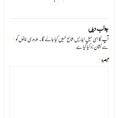
جواب دیں
*
آپ کا ای میل ایڈریس شائع نہیں کیا جائے گا۔
ضروری خانوں کو
سے نشان زد کیا گیا ہے
*
تبصرہ