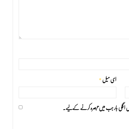
*
ای میل
ھیں اگلی بار جب میں تبصرہ کرنے کےلیے۔