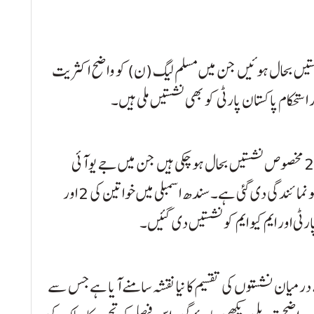
اسمبلی میں خواتین کی 24 اور اقلیت کی 3 نشستیں بحال ہوئیں جن میں مسلم لیگ (ن) کو واضح اکثریت
ستحکام پاکستان پارٹی کو بھی نشستیں ملی ہیں۔
خیبرپختونخوا اسمبلی میں خواتین اور اقلیتوں کی کل 25 مخصوص نشستیں بحال ہو چکی ہیں جن میں جے یو آئی
(ف)، مسلم لیگ (ن)، پیپلز پارٹی اور اے این پی کو نمائندگی دی گئی ہے۔ سندھ اسمبلی میں خواتین کی 2 اور
ی اور ایم کیو ایم کو نشستیں دی گئیں۔
میان نشستوں کی تقسیم کا نیا نقشہ سامنے آیا ہے جس سے