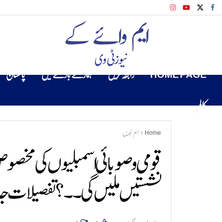
HOME PAGE
رابطہ کریں
ہمارے بارے میں
پاکستان
کالم
Home
اہم خبریں
قومی و صوبائی اسمبلیوں کی مخص
نشستیں ملیں گی ۔۔؟ تفصیلات ج