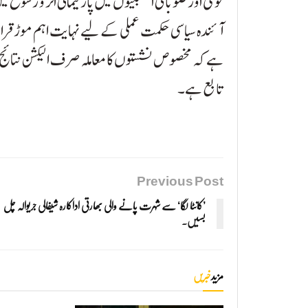
قومی اور صوبائی اسمبلیوں میں پارلیمانی اثر و رسوخ م
آئندہ سیاسی حکمت عملی کے لیے نہایت اہم موڑ قرا
ہے کہ مخصوص نشستوں کا معاملہ صرف الیکشن نتائج پ
تابع ہے۔
Previous Post
’کانٹا لگا‘ سے شہرت پانے والی بھارتی اداکارہ شیفالی جریوالہ چل
بسیں۔
مزید
خبریں