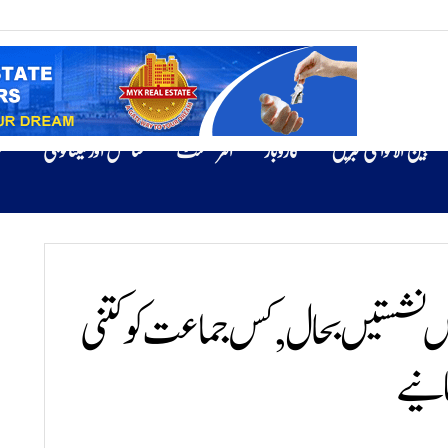
بین الاقوامی خبریں
کاروبار
انٹرٹینمنٹ
سائنس اور ٹیکنالوجی
ص
وص نشستیں بحال, کس جماعت کو کتنی
انیے