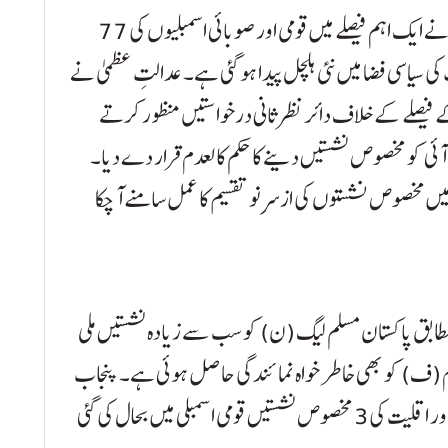
اسلام آباد (ایم وائے کے نیوز ٹی وی) سپریم کورٹ نے ایک اہم فیصلے میں قومی اور صوبائی اسمبلیوں کی 77
یاسی فضا میں نئی ہلچل پیدا ہو گئی ہے۔ عدالتِ عظمیٰ نے
فیصلے کے خلاف دائر نظرثانی درخواستیں منظور کرتے
ی آئی کو مخصوص نشستیں دینے کا حکم کالعدم قرار دے دیا۔
یں مخصوص نشستوں کی ازسرِنو تقسیم کا عمل سامنے آ چکا
طابق پاکستان مسلم لیگ (ن) کو سب سے زیادہ نشستیں ملی
ام (ف) کو بھی خاطر خواہ نمائندگی حاصل ہوئی ہے۔ پنجاب
سے خواتین کی 11، خیبرپختونخوا سے خواتین کی 8 اور اقلیت کی 3 مخصوص نشستیں قومی اسمبلی میں بحال کی گئی