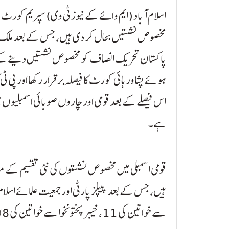
مخصوص نشستیں بحال کر دی ہیں، جس کے بعد ملک کی س
پاکستان تحریک انصاف کو مخصوص نشستیں دینے کے 
ہوئے پشاور ہائی کورٹ کا فیصلہ برقرار رکھا اور پی ٹ
اس فیصلے کے بعد قومی اور چاروں صوبائی اسمبلیوں م
ہے۔
قومی اسمبلی میں مخصوص نشستوں کی نئی تقسیم کے م
ہیں، جس کے بعد پیپلز پارٹی اور جمعیت علمائے اسل