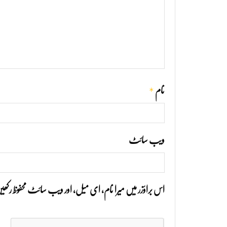
*
نام
ویب‌ سائٹ
اس براؤزر میں میرا نام، ای میل، اور ویب سائٹ محفوظ رک