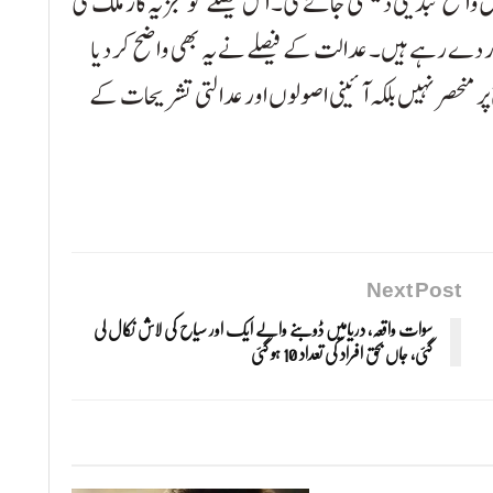
یں واضح تبدیلی دیکھی جائے گی۔ اس فیصلے کو تجزیہ کار ملک کی
ر دے رہے ہیں۔ عدالت کے فیصلے نے یہ بھی واضح کر دیا
ر منحصر نہیں بلکہ آئینی اصولوں اور عدالتی تشریحات کے
Next Post
سوات واقعہ، دریامیں ڈوبنے والے ایک اور سیاح کی لاش نکال لی
گئی، جاں بحق افراد کی تعداد 10 ہو گئی
اہم خبریں