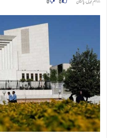
0
0
in
اہم خبریں
,
پاکستان