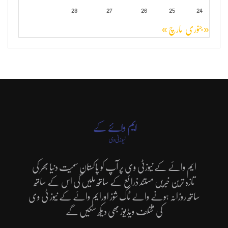
28
27
26
25
24
« جنوری
مارچ »
ایم وائے کے نیوزٹی وی پر آپ کو پاکستان سمیت دنیا بھر کی
تازہ ترین خبریں مستند ذرائع کے ساتھ ملیں گی اس کے ساتھ
ساتھ روزانہ ہونے والے ٹاک شوز اورایم وائے کے نیوز ٹی وی
کی مختلف ویڈیوز بھی دیکھ سکیں گے