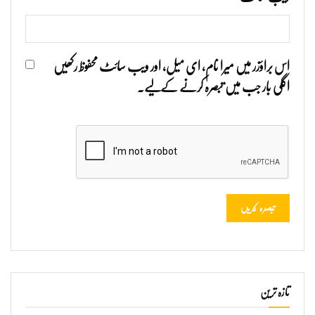
اس براؤزر میں میرا نام، ای میل، اور ویب سائٹ محفوظ رکھیں
اگلی بار جب میں تبصرہ کرنے کےلیے۔
تازہ ترین