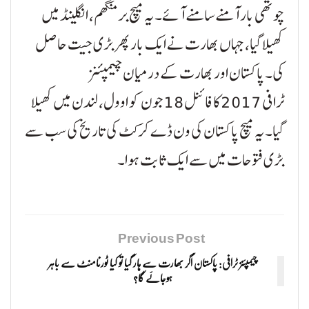
چوتھی بار آمنے سامنے آئے۔ یہ میچ برمنگھم، انگلینڈ میں
کھیلا گیا، جہاں بھارت نے ایک بار پھر بڑی جیت حاصل
کی۔ پاکستان اور بھارت کے درمیان چیمپئنز
ٹرافی 2017 کا فائنل 18 جون کو اوول، لندن میں کھیلا
گیا۔ یہ میچ پاکستان کی ون ڈے کرکٹ کی تاریخ کی سب سے
بڑی فتوحات میں سے ایک ثابت ہوا۔
Previous Post
چیمپئنز ٹرافی: پاکستان اگر بھارت سے ہار گیا تو کیا ٹورنامنٹ سے باہر
ہوجائے گا؟