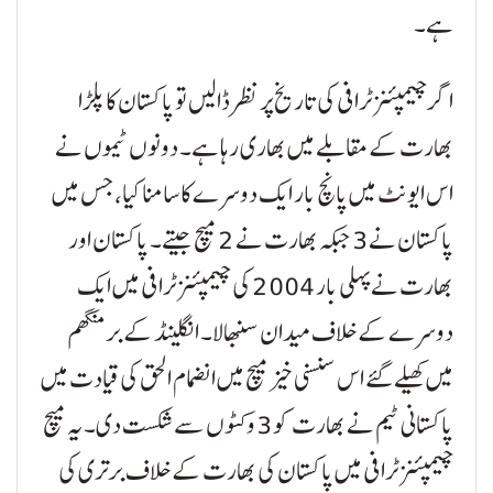
ہے۔
اگر چیمپئنز ٹرافی کی تاریخ پر نظر ڈالیں تو پاکستان کا پلڑا
بھارت کے مقابلے میں بھاری رہا ہے۔ دونوں ٹیموں نے
اس ایونٹ میں پانچ بار ایک دوسرے کا سامنا کیا، جس میں
پاکستان نے 3 جبکہ بھارت نے 2 میچ جیتے۔ پاکستان اور
بھارت نے پہلی بار 2004 کی چیمپئنز ٹرافی میں ایک
دوسرے کے خلاف میدان سنبھالا۔ انگلینڈ کے برمنگھم
میں کھیلے گئے اس سنسنی خیز میچ میں انضمام الحق کی قیادت میں
پاکستانی ٹیم نے بھارت کو 3 وکٹوں سے شکست دی۔ یہ میچ
چیمپئنز ٹرافی میں پاکستان کی بھارت کے خلاف برتری کی