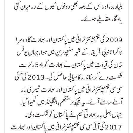
بنیاد بنا، اور اس کے بعد بھی دونوں ٹیموں کے درمیان کئی
یادگار مقابلے ہوئے۔
2009 کی چیمپئنز ٹرافی میں پاکستان اور بھارت کا دوسرا
ٹاکرا جنوبی افریقہ کے شہر سنچورین میں ہوا، جہاں یونس
خان کی قیادت میں پاکستان نے بھارت کو 54 رنز سے
شکست دے کر شاندار کامیابی حاصل کی۔ 2013 کی آئی
سی سی چیمپئنز ٹرافی میں پاکستان اور بھارت تیسری بار
آمنے سامنے آئے۔ یہ میچ برمنگھم، انگلینڈ میں کھیلا گیا،
جہاں پہلی بار بھارتی ٹیم نے پاکستان کو شکست دی۔
2017 کی آئی سی سی چیمپئنز ٹرافی میں پاکستان اور بھارت