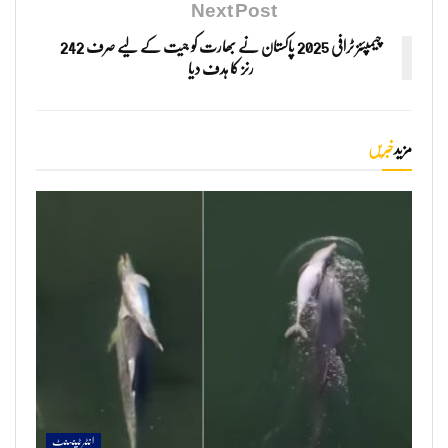
Next Post
چیمپئنز ٹرافی 2025 پاکستان نے بھارت کو جیت کے لیے صرف 242
رنز کا ہدف دیا
مزید
خبریں
انٹرٹینمنٹ