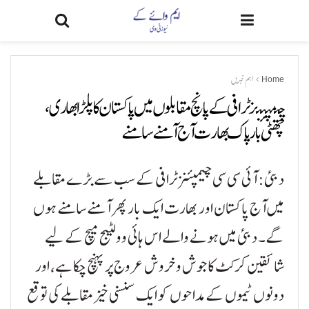
Home
اہم خبریں
چیمپئنز ٹرافی کے پانچ مقابلوں میں پاکستان کا پلڑا بھاری،
چھٹی بار پاک بھارت آج آمنے سامنے
دبئی: آئی سی سی چیمپئنز ٹرافی کے سب سے بڑے مقابلے
میں آج پاکستان اور بھارت ایک بار پھر آمنے سامنے ہوں
گے۔ دبئی میں ہونے والے اس ہائی وولٹیج میچ کے لیے
شائقین کرکٹ کا جوش و خروش عروج پر پہنچ چکا ہے، اور
دونوں ٹیموں کے مداحوں کو ایک سنسنی خیز مقابلے کی توقع