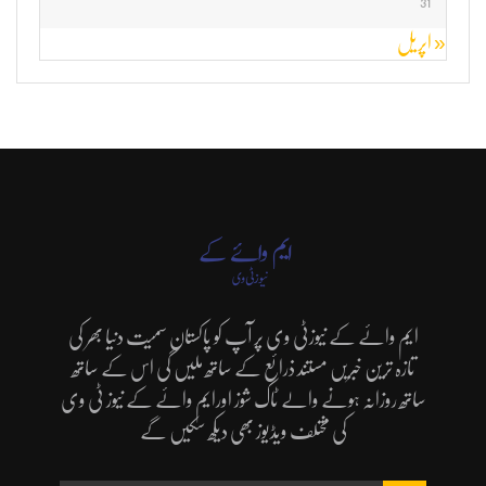
31
« اپریل
ایم وائے کے نیوزٹی وی پر آپ کو پاکستان سمیت دنیا بھر کی
تازہ ترین خبریں مستند ذرائع کے ساتھ ملیں گی اس کے ساتھ
ساتھ روزانہ ہونے والے ٹاک شوز اورایم وائے کے نیوز ٹی وی
کی مختلف ویڈیوز بھی دیکھ سکیں گے