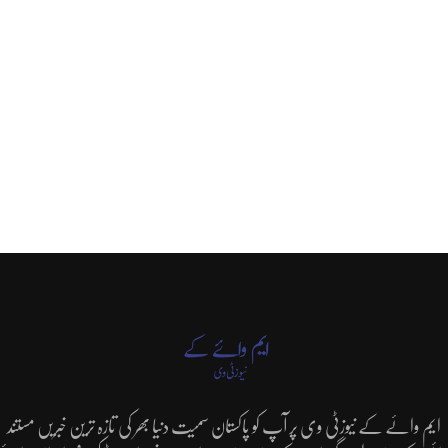
ایم وائے کے نیوزٹی وی پر آپ کو پاکستان سمیت دنیا بھر کی تازہ ترین خبریں مستند