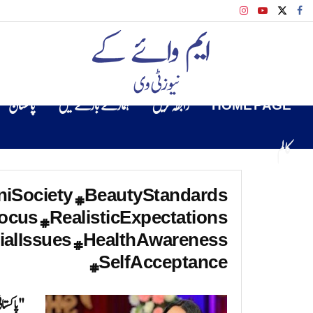
HOME PAGE
رابطہ کریں
ہمارے بارے میں
پاکستان
کالم
aniSociety #BeautyStandards
cus #RealisticExpectations
ialIssues #HealthAwareness
#SelfAcceptance
"پاکستان