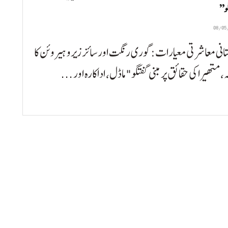
گو”
انی معاشرتی معیارات: گوری رنگت اور سائز زیرو ہیروئن کا
، متھیرا کی حقائق پر مبنی گفتگو" ماڈل، اداکارہ اور ...