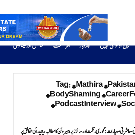
بین الاقوامی خبریں
کاروبار
انٹرٹینمنٹ
سائنس اور ٹیکنالوجی
ص
Tag:
#Mathira #Pakist
#BodyShaming #CareerFo
#PodcastInterview #Soc
ی معاشرتی معیارات: گوری رنگت اور سائز زیرو ہیروئن کا مطالبہ، متھیرا کی حقائق پر