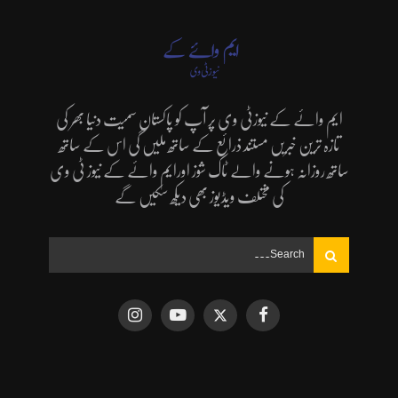
ایم وائے کے نیوزٹی وی پر آپ کو پاکستان سمیت دنیا بھر کی
تازہ ترین خبریں مستند ذرائع کے ساتھ ملیں گی اس کے ساتھ
ساتھ روزانہ ہونے والے ٹاک شوز اورایم وائے کے نیوز ٹی وی
کی مختلف ویڈیوز بھی دیکھ سکیں گے