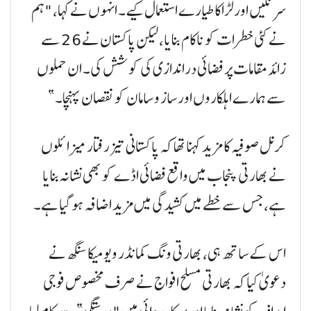
سرنگیں اور لڑاکا طیارے استعمال کیے۔ انہوں نے کہا، "ہم
نے کئی خطرات کو ناکام بنایا، لیکن پاکستان نے 26 سے
زائد مقامات پر فضائی دراندازی کی کوشش کی۔ ان حملوں
سے ہمارے اہلکاروں اور ساز و سامان کو نقصان پہنچا۔”
کرنل صوفیہ کا مزید کہنا تھا کہ پاکستانی تیز رفتار میزائلوں
نے بھارتی پنجاب میں واقع فضائی اڈے کو بھی نشانہ بنایا
ہے، جس سے خطے میں کشیدگی میں مزید اضافہ ہو گیا ہے۔
اس کے ساتھ ہی، بھارتی ونگ کمانڈر ویومیکا سنگھ نے
دعویٰ کیا کہ بھارتی مسلح افواج نے صرف مخصوص فوجی