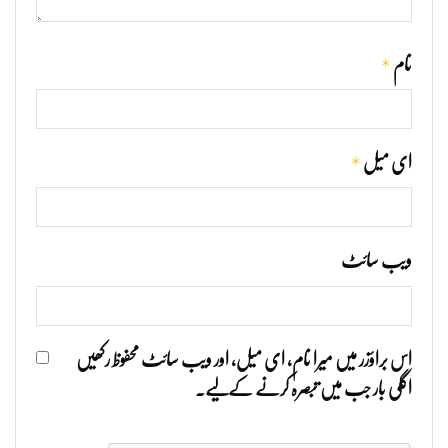
*
نام
*
ای میل
ویب‌ سائٹ
اس براؤزر میں میرا نام، ای میل، اور ویب سائٹ محفوظ رکھیں
اگلی بار جب میں تبصرہ کرنے کےلیے۔