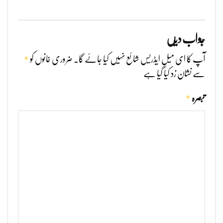
جواب دیں
*
آپ کا ای میل ایڈریس شائع نہیں کیا جائے گا۔
ضروری خانوں کو
سے نشان زد کیا گیا ہے
*
تبصرہ