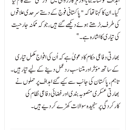
اہداف کو نشانہ بنایا اور ہر کارروائی میں "درستگی” سے کام لیا
گیا۔ ان کا کہنا تھا کہ "پاکستانی فوج کے دستے سرحدی علاقوں
کی طرف بڑھتے ہوئے دیکھے گئے ہیں، جو کہ ممکنہ جارحیت
کی تیاری کا اشارہ ہے۔”
بھارتی دفاعی حکام کا دعویٰ ہے کہ اُن کی افواج مکمل تیاری
کے ساتھ مؤثر اور متناسب ردعمل دینے کے لیے تیار ہیں۔
تاہم، پاکستان کی جانب سے کیے گئے اہداف پر حملوں نے
بھارتی عسکری منصوبہ بندی اور فضائی دفاعی نظام کی
کارکردگی پر سنجیدہ سوالات کھڑے کر دیے ہیں۔