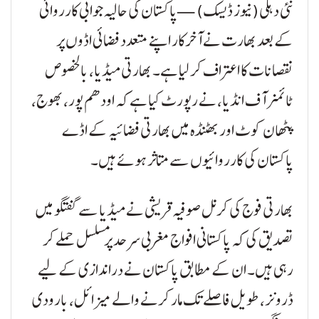
نئی دہلی (نیوز ڈیسک) — پاکستان کی حالیہ جوابی کارروائی
کے بعد بھارت نے آخرکار اپنے متعدد فضائی اڈوں پر
نقصانات کا اعتراف کر لیا ہے۔ بھارتی میڈیا، بالخصوص
ٹائمز آف انڈیا، نے رپورٹ کیا ہے کہ اودھم پور، بھوج،
پٹھان کوٹ اور بھٹنڈہ میں بھارتی فضائیہ کے اڈے
پاکستان کی کارروائیوں سے متاثر ہوئے ہیں۔
بھارتی فوج کی کرنل صوفیہ قریشی نے میڈیا سے گفتگو میں
تصدیق کی کہ پاکستانی افواج مغربی سرحد پر مسلسل حملے کر
رہی ہیں۔ ان کے مطابق پاکستان نے دراندازی کے لیے
ڈرونز، طویل فاصلے تک مار کرنے والے میزائل، بارودی