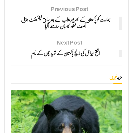
Previous Post
بھارت کو پاکستان کے بھر پور جواب کے بعد سابق لیفٹیننٹ جنرل
آصف غفور کا بیان سامنے آگیا
Next Post
الفتح میزائل کی لانچ پاکستان کے شہید بچوں کے نام
مزید
خبریں