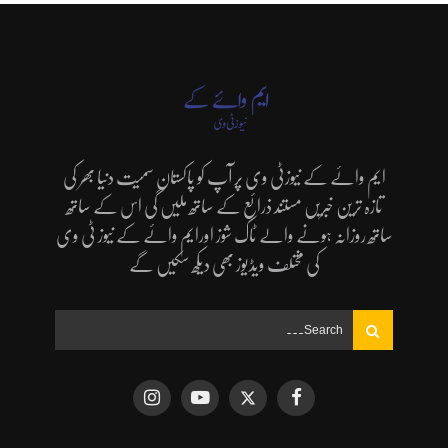
ایم وائے کے نیوزٹی وی پر آپ کو پاکستان سمیت دنیا بھر کی
تازہ ترین خبریں مستند ذرائع کے ساتھ ملیں گی اس کے ساتھ
ساتھ روزانہ ہونے والے ٹاک شوز اورایم وائے کے نیوز ٹی وی
کی مختلف ویڈیوز بھی دیکھ سکیں گے