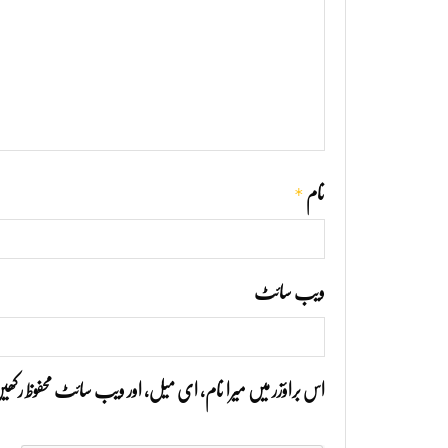
*
نام
ویب‌ سائٹ
اس براؤزر میں میرا نام، ای میل، اور ویب سائٹ محفوظ رک