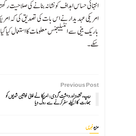
انتہائی حساس اہداف کو نشانہ بنانے کی صلاحیت رکھ
امریکی عہدیدار نے اس بات کی تصدیق کی کہ امریکا کے
باریک بینی سے انٹیلیجنس معلومات کا استعمال کیا گیا
سکے۔
Previous Post
ریپ، تشدد اور دہشت گردی: امریکا نے اپنی خواتین شہریوں کو
بھارت کا اکیلے سفر کرنے سے روک دیا
مزید
خبریں