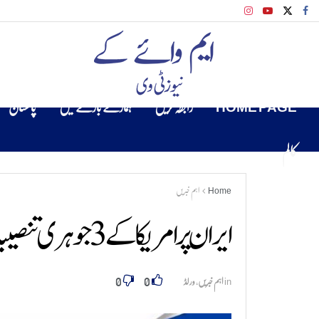
HOME PAGE
رابطہ کریں
ہمارے بارے میں
پاکستان
کالم
Home
اہم خبریں
ایران پر امریکا کے 3 جوہری تنصیبات پر براہِ راست حملے
0
0
in
اہم خبریں
,
ورلڈ