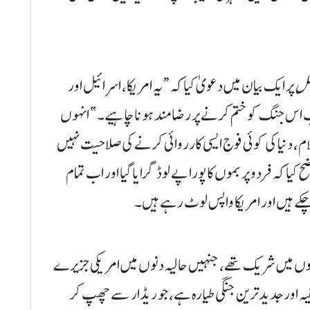
شل
پر ایک بیان میں دعویٰ کیا کہ “یہ امریکا، اسرائیل اور
اب اس جنگ کو ختم کرنے پر رضامند ہونا چاہیے۔” انہوں
لام، دنیا کی کوئی فوج ایسی کارروائی کرنے کی صلاحیت نہیں
ہ فردو پر بموں کا پورا پے لوڈ گرایا گیا اور اب تمام
چکے ہیں اور امریکا واپس لوٹ رہے ہیں۔
لوں میں شریک تھے، جنہیں حالیہ دنوں میں امریکی جزیرے
ائی خفیہ اور جدید ترین جنگی طیارہ ہے، جو ریڈار سے چھپ کر