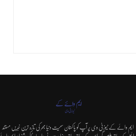
ایم وائے کے نیوزٹی وی پر آپ کو پاکستان سمیت دنیا بھر کی تازہ ترین خبریں مستند