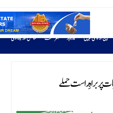
بین الاقوامی خبریں
کاروبار
انٹرٹینمنٹ
سائنس اور ٹیکنالوجی
ص