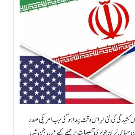
ں کشیدگی کی نئی لہر اس وقت پیدا ہو گئی جب امریکی صدر
ین حساس ترین جوہری تنصیبات پر حملے کیے ہیں، جن میں