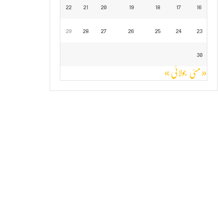
22
21
20
19
18
17
16
29
28
27
26
25
24
23
30
« مئی
جولائی »