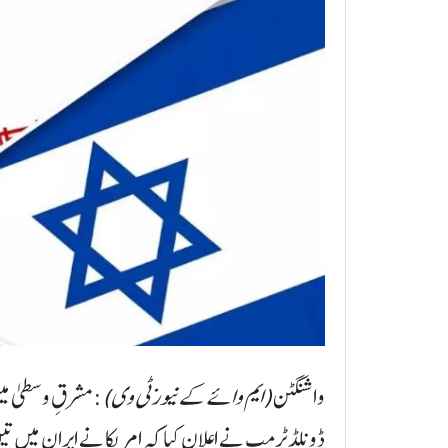
واشنگٹن
(ایم وائے کے نیوز ٹی وی)
: مشرقِ وسطیٰ می
ڈونلڈ ٹرمپ نے اعلان کیا کہ امریکا نے ایران میں ت