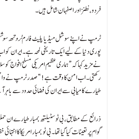
فردو، نطنز اور اصفہان شامل ہیں۔
ٹرمپ نے اپنے سوشل میڈیا پلیٹ فارم
ٹروتھ سو
پوری دنیا کے لیے ایک تاریخی لمحہ ہے۔ ایران کو 
نے مزید کہا کہ “ہماری عظیم امریکی مسلح افواج کو س
رکھتی۔ اب امن کا وقت ہے!” صدر ٹرمپ نے واضح کیا ک
طیارے کامیابی سے ایران کی فضائی حدود سے باہر آ 
ذرائع کے مطابق، بی ٹو سٹیلتھ بمبار طیارے ان حم
گوام پر تعینات کیا گیا تھا۔ بی ٹو بمبار امریکا کا انتہ