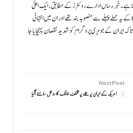
تا ہے۔ خبر رساں ادارے روئٹرز کے مطابق، ایک اعلیٰ
 یہ حملے پہلے سے منصوبہ بند تھے اور ان میں انتہائی
 تاکہ ایران کے جوہری پروگرام کو شدید نقصان پہنچایا جا
Next Post
ا مر یکہ کے ایران پر حملے پر مختلف ممالک کا ردعمل سامنے آگیا