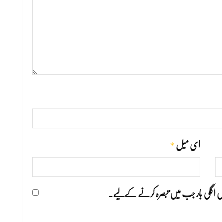
*
ای میل
ھیں اگلی بار جب میں تبصرہ کرنے کےلیے۔