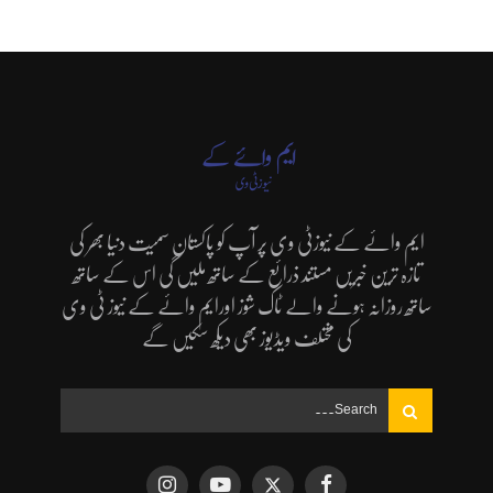
ایم وائے کے نیوزٹی وی پر آپ کو پاکستان سمیت دنیا بھر کی
تازہ ترین خبریں مستند ذرائع کے ساتھ ملیں گی اس کے ساتھ
ساتھ روزانہ ہونے والے ٹاک شوز اورایم وائے کے نیوز ٹی وی
کی مختلف ویڈیوز بھی دیکھ سکیں گے