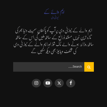
ایم وائے کے نیوزٹی وی پر آپ کو پاکستان سمیت دنیا بھر کی
تازہ ترین خبریں مستند ذرائع کے ساتھ ملیں گی اس کے ساتھ
ساتھ روزانہ ہونے والے ٹاک شوز اورایم وائے کے نیوز ٹی وی
کی مختلف ویڈیوز بھی دیکھ سکیں گے