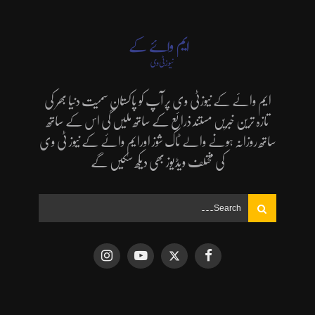
ایم وائے کے نیوزٹی وی پر آپ کو پاکستان سمیت دنیا بھر کی
تازہ ترین خبریں مستند ذرائع کے ساتھ ملیں گی اس کے ساتھ
ساتھ روزانہ ہونے والے ٹاک شوز اورایم وائے کے نیوز ٹی وی
کی مختلف ویڈیوز بھی دیکھ سکیں گے