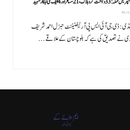
شت گرد ہلاک، 21 مسافر اور 4 ایف سی اہلکار شہید
نڈی: ڈی جی آئی ایس پی آر لیفٹیننٹ جنرل احمد شریف
ی نے تصدیق کی ہے کہ بلوچستان کے علاقے ...