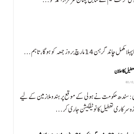
رچ بروز جمعہ کو ہوگا، تاہم ...
تعطیل کا اعلان
: سندھ حکومت نے ہولی کے موقع پر ہندو ملازمین کے لیے
ہ سرکاری تعطیل کا نوٹیفکیشن جاری کر ...