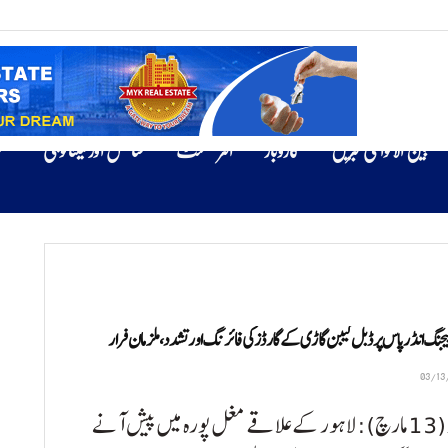
بین الاقوامی خبریں
کاروبار
انٹرٹینمنٹ
سائنس اور ٹیکنالوجی
ص
یجنگ انڈر پاس پر ڈبل کیبن گاڑی کے گارڈز کی فائرنگ اور تشدد، ملزمان فرار
لاہور (13 مارچ): لاہور کے علاقے مغل پورہ میں پیش آنے