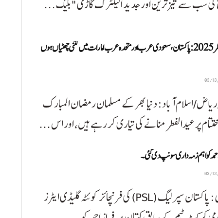
 کی سب سے تیز ترین اور جدید الیکٹرک گاڑی "بلیک ...
عیدالفطر 2025: پاکستان، سعودی عرب اور متحدہ عرب امارات میں کتنی چھٹیاں ہوں
ریاض/اسلام آباد: دنیا بھر کے مسلمان رمضان المبارک
تام پر عیدالفطر منانے کی تیاری کر رہے ہیں، اور اس ...
حمد کو اہم زمہ داری سونپ دی گئی۔
کراچی: پاکستان سپر لیگ (PSL) کی فرنچائز کوئٹہ گلیڈی ایٹرز
ی کرکٹ ٹیم کے سابق کپتان سرفراز احمد کو ...