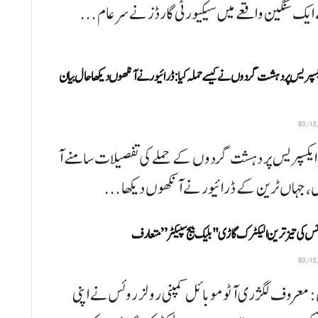
ایک سنگین واقعے میں سیکیورٹی گارڈز نے سرعام ...
کسپریس پر دہشت گردوں نے کیسے حملہ کیا: ڈرائیور نے آنکھوں دیکھا حال بیان
ایکسپریس پر دہشت گردوں کے حملے کی تفصیلات سامنے آ
ں، جہاں ٹرین کے ڈرائیور نے آنکھوں دیکھا ...
ئس کی تیز ترین الیکٹرک گاڑی "بلیک بیج سپیکٹر” متعارف
 معروف لگژری آٹوموبائل کمپنی رولز روئس نے اپنی