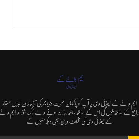
ایم وائے کے نیوزٹی وی پر آپ کو پاکستان سمیت دنیا بھر کی تازہ ترین خبریں مستند
رائع کے ساتھ ملیں گی اس کے ساتھ ساتھ روزانہ ہونے والے ٹاک شوز اورایم وائے
کے نیوز ٹی وی کی مختلف ویڈیوز بھی دیکھ سکیں گے