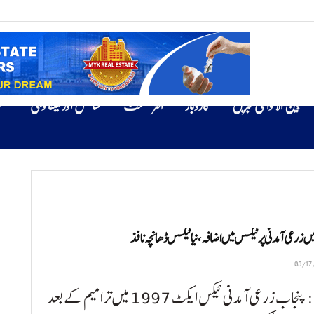
بین الاقوامی خبریں
کاروبار
انٹرٹینمنٹ
سائنس اور ٹیکنالوجی
ص
ں زرعی آمدنی پر ٹیکس میں اضافہ، نیا ٹیکس ڈھانچہ نافذ
لاہور: پنجاب زرعی آمدنی ٹیکس ایکٹ 1997 میں ترامیم کے بعد