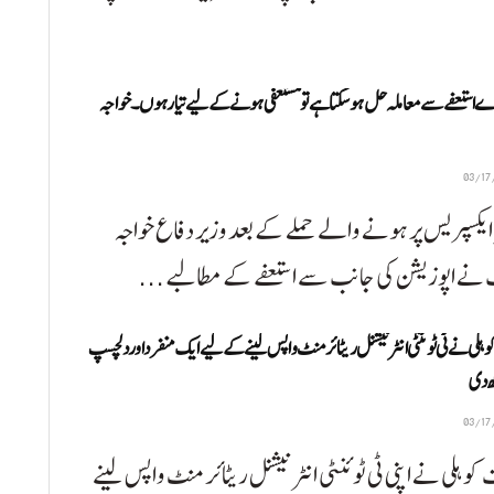
ے استعفے سے معاملہ حل ہوسکتا ہے تو مستعفی ہونے کے لیے تیار ہوں۔ خواجہ
ایکسپریس پر ہونے والے حملے کے بعد وزیر دفاع خواجہ
ے اپوزیشن کی جانب سے استعفے کے مطالبے ...
ہلی نے ٹی ٹوئنٹی انٹرنیشنل ریٹائرمنٹ واپس لینے کے لیے ایک منفرد اور دلچسپ
ھ دی
کوہلی نے اپنی ٹی ٹوئنٹی انٹرنیشنل ریٹائرمنٹ واپس لینے