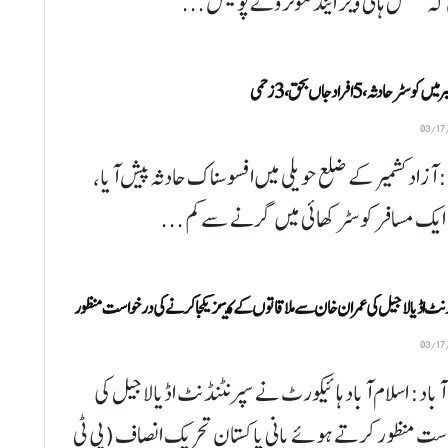
ہ نیشنل ہائی ویز اینڈ موٹروے پولیس ...
کوسٹر حادثہ، 5 افراد جاں بحق، 3 زخمی
 آزاد کشمیر کے ضلع حویلی میں افسوسناک حادثہ پیش آیا،
ایک مسافر کوسٹر کھائی میں گرنے سے کم ...
نٹ اڈیالا جیل کی عمران خان سے ملاقاتوں کے کیسز یکجا کرنے کی درخواست منظور
آباد: اسلام آباد ہائیکورٹ نے سپرنٹنڈنٹ اڈیالا جیل کی
ست منظور کرتے ہوئے بانی پاکستان تحریک انصاف (پی ٹی