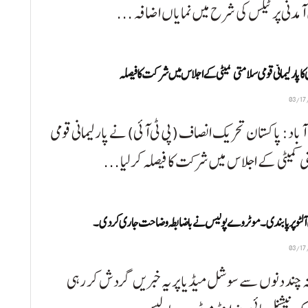
مدنی پر ٹیکس کی شرح میں نمایاں اضافہ ...
ی کا پارلیمانی قومی سلامتی کمیٹی کے اجلاس میں شرکت کا فیصلہ
آباد: پاکستان تحریک انصاف (پی ٹی آئی) نے پارلیمانی قومی
 کمیٹی کے اجلاس میں شرکت کا فیصلہ کرلیا ...
آلٹو پر پابندی۔ موٹروے پولیس نے باضابطہ وضاحت جاری کر دی۔
 چند دنوں سے سوشل میڈیا پر یہ خبریں گردش کر رہی