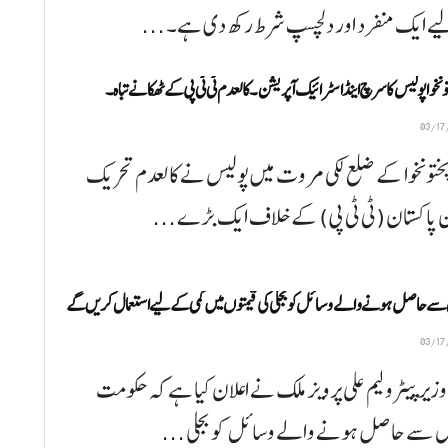
ے ایک منفرد اور دلچسپ شرط رکھ دی ہے۔ ...
ونخوا پولیس کا سرچ اینڈ اسٹرائیک آپریشن۔ کالعدم ٹی ٹی پی کے ٹھکانے تباہ۔
پختونخوا کے ضلع لکی مروت میں پولیس نے کالعدم تحریک
ن پاکستان (ٹی ٹی پی) کے خلاف ایک بڑے ...
سے حاصل ہونے والے وسائل کو بجلی کی قیمتوں میں کمی کے لیے استعمال کریں گے
وزیر پیٹرولیم علی پرویز ملک نے اعلان کیا ہے کہ حکومت
ل سے حاصل ہونے والے وسائل کو بجلی ...