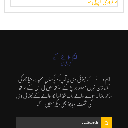
« فروری
اپریل »
ایم وائے کے نیوزٹی وی پر آپ کو پاکستان سمیت دنیا بھر کی
تازہ ترین خبریں مستند ذرائع کے ساتھ ملیں گی اس کے ساتھ
ساتھ روزانہ ہونے والے ٹاک شوز اورایم وائے کے نیوز ٹی وی
کی مختلف ویڈیوز بھی دیکھ سکیں گے