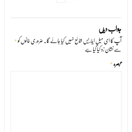
جواب دیں
*
آپ کا ای میل ایڈریس شائع نہیں کیا جائے گا۔
ضروری خانوں کو
سے نشان زد کیا گیا ہے
*
تبصرہ