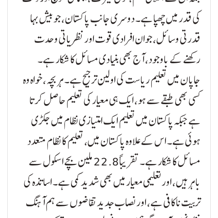
کی قدر میں چھپا ہے۔ دوسری جانب پاکستان، جو بیش بہا
قدرتی وسائل، جوان افرادی قوت اور نظریاتی وحدت
رکھنے کے باوجود، آج بھی بنیادی مسائل کا شکار ہے۔
جاپان میں تعلیم ریاست کی اولین ترجیح ہے۔ ہر بچہ، خواہ وہ
کسی بھی طبقے سے ہو، ایک ہی معیار کی تعلیم حاصل کرتا
ہے جبکہ پاکستان میں تعلیم ایک امتیازی نظام میں جکڑی
ہوئی ہے۔ اس کے علاوہ پاکستان میں، تعلیم کا نظام متعدد
مسائل کا شکار ہے۔ تقریباً 22.8 ملین بچے اسکول سے
باہر ہیں، اور تعلیمی معیار میں بھی شدید کمی ہے۔ اساتذہ کی
تربیت ناکافی ہے، اور نصاب جدید تقاضوں سے ہم آہنگ