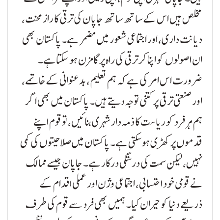
مخلص ہیں اس کے ساتھ ساتھ جاپان کی ترقی کا راز محنت،
دیانت داری، اور اجتماعی شعور میں مضمر ہے۔ پاکستان بھی
ان اصولوں کو اپنا کر ترقی کی راہ پر گامزن ہو سکتا ہے۔
ضرورت اس امر کی ہے کہ ہم تعلیم، بدعنوانی کے خاتمے،
اور صنعتی ترقی پر کتنی توجہ دیتے ہیں۔ پاکستان میں بھی اگر
ہم ہر فرد کو ریاست کا ذمہ دار شہری بنائیں، تو قوم اپنے
قدموں پر کھڑی ہو سکتی ہے۔ پاکستان میں صلاحیتوں کی کمی
نہیں، لیکن سمت کی درستگی درکار ہے۔ جاپان جیسے ممالک
نے قومی خود احتسابی، اجتماعی وژن اور عملی اقدام کے
ذریعے دنیا کو حیران کیا۔ ہمیں بھی فرد سے قوم کی طرف