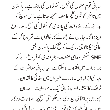
جاپانی قوم منٹوں کی نہیں، سیکنڈوں کی پابند ہے۔ پاکستان
میں تاخیر کو قومی کلچر کا حصہ سمجھا جاتا ہے۔ اس سوچ کو
بدلنے کے لئے وقت کی پابندی کو سکول کی سطح سے رواج
دینا ہوگا۔ جاپان نے چھوٹے کارخانوں سے شروع کر کے
عالمی ٹیکنالوجی مارکیٹ کو فتح کیا۔ پاکستان بھی
‏SME سیکٹر، مقامی صنعت و ہنرمندی کو فروغ دے کر
برآمدات میں انقلاب لا سکتا ہے۔ یہ جاپانی معاشرت کے
بنیادی اجزاء ہیں۔ ہمارے شہروں میں صفائی کا فقدان،
ٹریفک کا انتشار اور بدزبانی ایک عام روایت ہے۔ ان
پہلوؤں پر اجتماعی بیداری اور حکومتی سطح پر اصلاحات درکار
ہیں۔ جاپانی شہری اپنی قوم، اپنی زمین اور اپنے فرائض سے