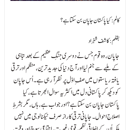
کالم: کیا پاکستان جاپان بن سکتا ہے؟
بقلم: کاشف شہزاد
جاپان، وہ قوم جس نے دوسری جنگِ عظیم کے بعد تباہی
کے ملبے سے جنم لیا اور آج دنیا کی جدید ترین، منظم اور ترقی
یافتہ ریاستوں میں صفِ اوّل پر نظر آ رہی ہے۔ اُس جاپان
کو دیکھ کر پاکستانی دل میں اکثر یہ سوال ابھرتا ہے، کیا
پاکستان جاپان بن سکتا ہے؟ اور جواب ہے، ہاں، مگر بشرطِ
اصلاحِ احوال۔ جاپانی ترقی کا راز صرف ٹیکنالوجی میں نہیں
بلکہ اُن کے اخلاقی نظم، قومی غیرت، اجتماعی سوچ اور وقت