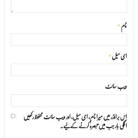
*
نام
*
ای میل
ویب‌ سائٹ
اس براؤزر میں میرا نام، ای میل، اور ویب سائٹ محفوظ رکھیں
اگلی بار جب میں تبصرہ کرنے کےلیے۔