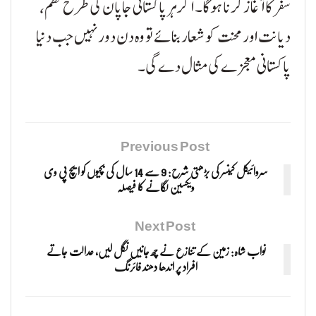
سفر کا آغاز کرنا ہوگا۔ اگر ہر پاکستانی جاپان کی طرح نظم،
دیانت اور محنت کو شعار بنائے تو وہ دن دور نہیں جب دنیا
پاکستانی معجزے کی مثال دے گی۔
Previous Post
سروائیکل کینسر کی بڑھتی شرح: 9 سے 14 سال کی بچیوں کو ایچ پی وی
ویکسین لگانے کا فیصلہ
Next Post
نواب شاہ: زمین کے تنازع نے چھ جانیں نگل لیں، عدالت جاتے
افراد پر اندھا دھند فائرنگ