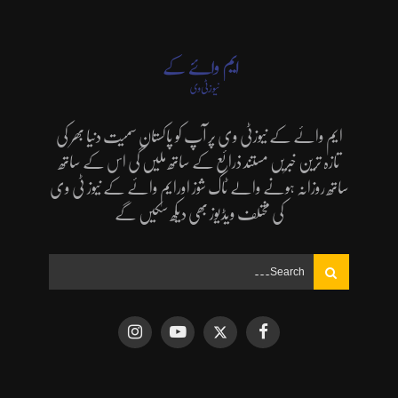
ایم وائے کے نیوزٹی وی پر آپ کو پاکستان سمیت دنیا بھر کی
تازہ ترین خبریں مستند ذرائع کے ساتھ ملیں گی اس کے ساتھ
ساتھ روزانہ ہونے والے ٹاک شوز اورایم وائے کے نیوز ٹی وی
کی مختلف ویڈیوز بھی دیکھ سکیں گے