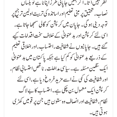
نظر نہیں آتا ۔ اگر ہمیں جاپانی طرز اپنانا ہے تو یکساں
نصاب، تحقیق پر مبنی تعلیم اور اساتذہ کی تربیت اولین ترجیح پر
توجہ دینی ہوگی۔ جاپان میں کرپشن کو گالی سمجھا جاتا ہے،
اسی لئے کرپشن اور بدعنوانی کے خلاف سخت اقدامات کیے
گئے ہیں۔ جاپانیوں نے شفافیت، احتساب، اور اخلاقی تعلیم
کے ذریعے بدعنوانی کو کم کیا ہے جبکہ پاکستان میں بدعنوانی
ایک سنگین مسئلہ ہے۔ سیاسی مداخلت، ناقص احتسابی نظام،
اور شفافیت کی کمی نے اسے مزید فروغ دیا ہے، اسی لئے
کرپشن ایک معمول بن چکی ہے۔ احتساب کا بے لاگ
نظام، شفافیت اور انصاف وہ ستون ہیں جن پر قومیں کھڑی
ہوتی ہیں۔