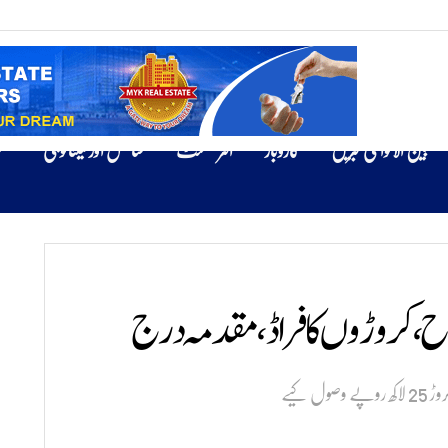
بین الاقوامی خبریں
کاروبار
انٹرٹینمنٹ
سائنس اور ٹیکنالوجی
ص
ح ، کروڑوں کا فراڈ، مقدمہ درج