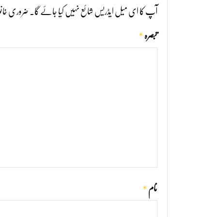
آپ کا ای میل ایڈریس شائع نہیں کیا جائے گا۔
ضروری خانو
*
تبصرہ
*
نام