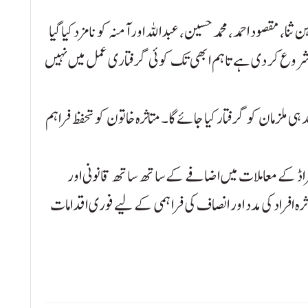
نا، مقصود احمد، محمد حسین، عبداللہ اور آمنہ کو نامزد کیا گیا
وع کر دی ہے تاہم ابھی تک کوئی گرفتاری عمل میں نہیں
ہی ملزمان کو گرفتار کیا جائے گا۔ متاثرہ خاتون کو تحفظ فراہم
ر فراڈ کے معاملات میں اضافے کے ساتھ ساتھ قانونی اور
رہ افراد کی مدد اور انصاف کی فراہمی کے لیے فوری اقدامات