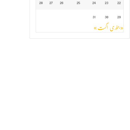
28
27
26
25
24
23
22
31
30
29
« جنوری
اگست »