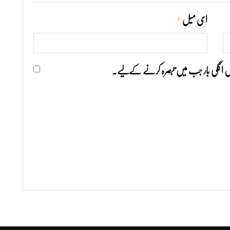
*
ای میل
ھیں اگلی بار جب میں تبصرہ کرنے کےلیے۔