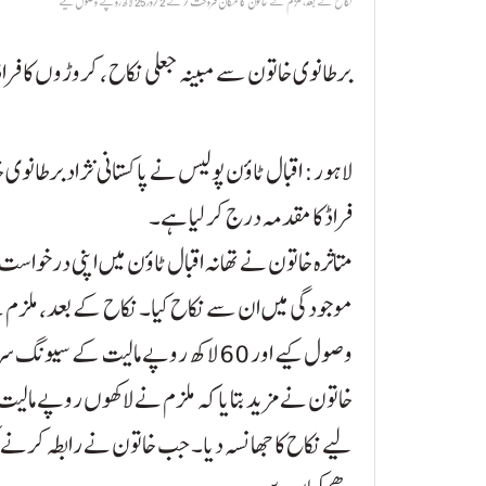
نکاح کے بعد، ملزم نے خاتون کا مکان فروخت کر کے 2 کروڑ 25 لاکھ روپے وصول کیے
برطانوی خاتون سے مبینہ جعلی نکاح ، کروڑوں کا فر
لاہور: اقبال ٹاؤن پولیس نے پاکستانی نژاد برطان
فراڈ کا مقدمہ درج کر لیا ہے۔
متاثرہ خاتون نے تھانہ اقبال ٹاؤن میں اپنی درخواست 
وصول کیے اور 60 لاکھ روپے مالیت کے سیونگ سرٹیفکیٹ بھی کیش کروا کر رقم اپنے پاس رکھ لی۔
خاتون نے مزید بتایا کہ ملزم نے لاکھوں روپے مالیت 
لیے نکاح کا جھانسہ دیا۔ جب خاتون نے رابطہ کرنے 