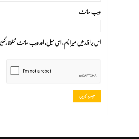
ویب‌ سائٹ
اس براؤزر میں میرا نام، ای میل، اور ویب سائٹ محفوظ رک