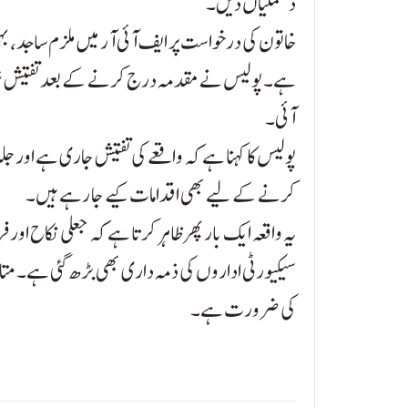
دھمکیاں دیں۔
خاتون کی درخواست پر ایف آئی آر میں ملزم ساجد، بہن ث
ہے۔ پولیس نے مقدمہ درج کرنے کے بعد تفتیش شر
آئی۔
پولیس کا کہنا ہے کہ واقعے کی تفتیش جاری ہے اور جلد 
کرنے کے لیے بھی اقدامات کیے جا رہے ہیں۔
یہ واقعہ ایک بار پھر ظاہر کرتا ہے کہ جعلی نکاح او
سیکیورٹی اداروں کی ذمہ داری بھی بڑھ گئی ہے۔ متاث
کی ضرورت ہے۔