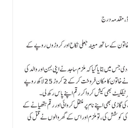
اڈ، مقدمہ درج
وی خاتون کے ساتھ مبینہ جعلی نکاح اور کروڑوں روپے کے
دی جس میں بتایا گیا کہ ملزم ساجد نے اپنی بہن اور والد کی
موجودگی میں ان سے نکاح کیا۔ نکاح کے بعد، ملزم نے خاتون کا مکان فروخت کر کے 2 کروڑ 25 لاکھ روپے
کی گاڑی بھی اپنے نام پر منتقل کروائی اور رقم ہتھیانے کے
کی کوشش کی، تو ملزم اور اس کے گھر والوں نے قتل کی