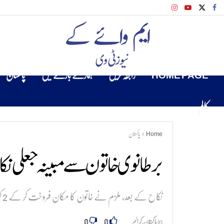
HOME PAGE
رابطہ کریں
ہمارے بارے میں
پاکستان
کالم
Home
پاکستان
برطانوی خاتون سے مبینہ جعلی نکا
نکاح کے بعد، ملزم نے خاتون کا مکان فروخت کر کے 2 کروڑ 25 لاکھ روپے وصول کیے
0
0
in
پاکستان
,
کرائم