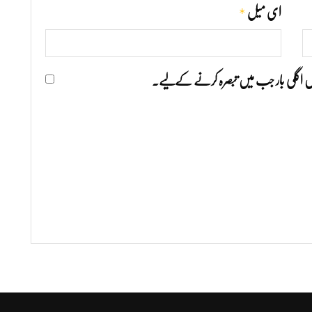
*
ای میل
ھیں اگلی بار جب میں تبصرہ کرنے کےلیے۔