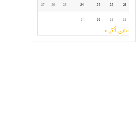
27
26
25
24
23
22
21
31
30
29
28
« جون
اکتوبر »