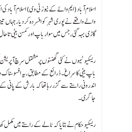
اسلام آباد (ایم وائے کے نیوز ٹی وی) اسلام آباد ک
والے واقعے نے پوری شہر کو افسردہ کر دیا، جہاں تی
گاڑی بہہ گئی، جس میں سوار باپ اور کمسن بیٹی تاحال
ریسکیو ٹیموں نے کئی گھنٹوں پر مشتمل سرچ آپریشن مکمل
باپ بیٹی کا سراغ۔ ذرائع کے مطابق، یہ افسوسناک
اندرونی راستے سے گزر رہا تھا کہ بارش کے پانی کے ت
جا گری۔
ریسکیو حکام نے بتایا کہ نالے کے راستے میں مکمل کھ