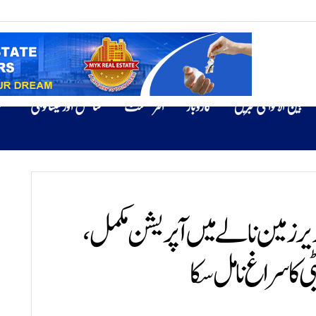
بین الاقوامی خبریں
کاروبار
انٹرٹینمنٹ
سائنس اور ٹیکنالوجی
ص
زیر زمین نالے میں آپریشن مکمل،
کا سراغ نا مل سکا