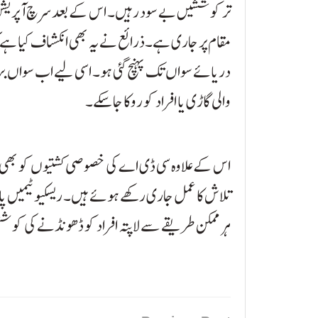
تر کوششیں بے سود رہیں۔ اس کے بعد سرچ آپریشن کا
مقام پر جاری ہے۔ذرائع نے یہ بھی انکشاف کیا ہے ک
دریائے سواں تک پہنچ گئی ہو۔ اسی لیے اب سواں برج 
والی گاڑی یا افراد کو روکا جا سکے۔
اس کے علاوہ سی ڈی اے کی خصوصی کشتیوں کو بھی دریا
تلاش کا عمل جاری رکھے ہوئے ہیں۔ ریسکیو ٹیمیں پا
ہر ممکن طریقے سے لاپتہ افراد کو ڈھونڈنے کی کو