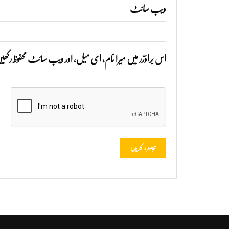
ویب‌ سائٹ
اس براؤزر میں میرا نام، ای میل، اور ویب سائٹ محفوظ رک