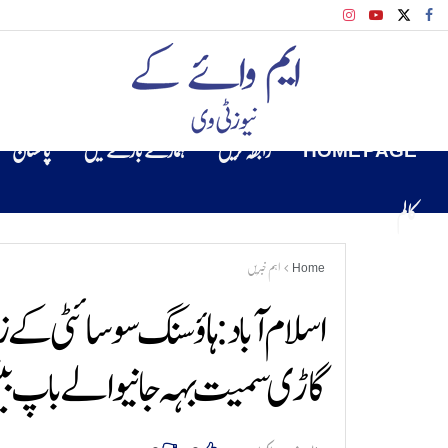
HOME PAGE
رابطہ کریں
ہمارے بارے میں
پاکستان
کالم
Home
اہم خبریں
اسلام آباد: ہاؤسنگ سوسائٹی کے 
گاڑی سمیت بہہ جانیوالے باپ بیٹی 