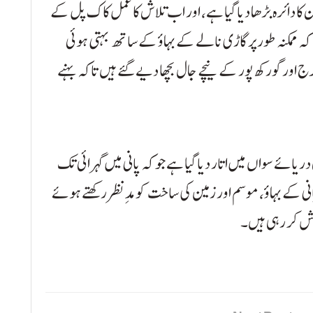
 دائرہ بڑھا دیا گیا ہے، اور اب تلاش کا عمل کاک پل کے
ہ ممکنہ طور پر گاڑی نالے کے بہاؤ کے ساتھ بہتی ہوئی
اور گورکھ پور کے نیچے جال بچھا دیے گئے ہیں تاکہ بہنے
ئے سواں میں اتار دیا گیا ہے جو کہ پانی میں گہرائی تک
نی کے بہاؤ، موسم اور زمین کی ساخت کو مدِنظر رکھتے ہوئے
شش کر رہی ہیں۔