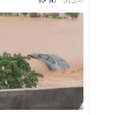
0
0
in
اہم خبریں
,
پاکستان