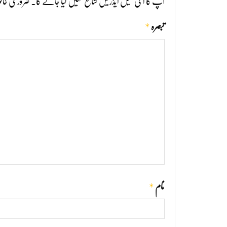
آپ کا ای میل ایڈریس شائع نہیں کیا جائے گا۔
ضروری خانو
*
تبصرہ
*
نام