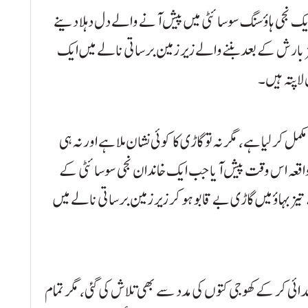
ی ایک نجی ہاؤسنگ سوسائٹی میں پیش آنے والے دل دہلا دینے
ز بارش کے بعد بننے والے زیر زمین برساتی نالے میں ایک
 لاپتہ ہیں۔
 کر لیا ہے، مگر نہ تو گاڑی کا کوئی نشان ملا ہے اور نہ ہی
 واقعہ اس وقت پیش آیا جب ایک خاندان نجی سوسائٹی کے
یز بہاؤ میں گاڑی بے قابو ہو کر زیر زمین برساتی نالے میں
دائی کر کے کھوجی کتوں کی مدد سے بھی تلاش کی گئی، مگر تمام