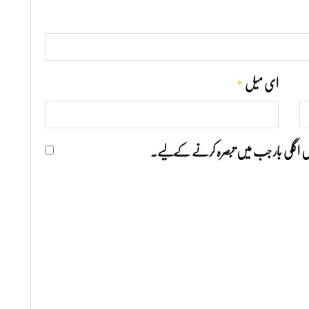
*
ای میل
ھیں اگلی بار جب میں تبصرہ کرنے کےلیے۔