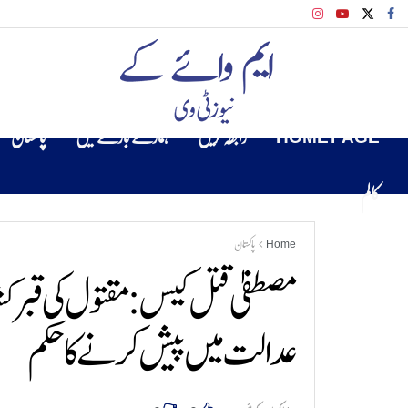
HOME PAGE
رابطہ کریں
ہمارے بارے میں
پاکستان
کالم
Home
پاکستان
مصطفیٰ قتل کیس: مقتول کی قبر کش
عدالت میں پیش کرنے کا حکم