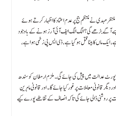
تظر مہدی نے منتظم جج پر عدم اعتماد کا اظہار کرتے ہوئے
 کیسے آگے بڑھے گی؟ الگ الگ ایف آئی آرز ہونے کے باوجود
ے، ایک ماں کا بیٹا قتل ہو گیا ہے، ڈی ایس پی زخمی ہوا ہے،
شائی مکمل ہونے کے بعد 7 روز میں رپورٹ عدالت میں پیش کی جائے گی۔ ملزم ارمغان کو سندھ
دیگر قانونی معاملات پر غور کیا جائے گا۔ اور قانونی ماہرین
ت پر روشنی ڈالی جائے گی تاکہ انصاف کے تقاضے پورے کیے