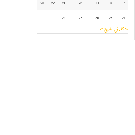
23
22
21
20
19
18
17
28
27
26
25
24
« جنوری
مارچ »