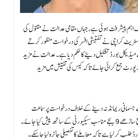
ایک اہم پیشرفت ہوئی ہے، جہاں مقامی عدالت نے مقتول کی
جسٹریٹ کراچی نے تفتیشی افسر کی درخواست منظور کرتے
میڈیکل بورڈ تشکیل دینے کا حکم دیا ہے۔ عدالت نے مزید
 قبر کشائی مکمل کرکے 7 روز میں رپورٹ جمع کرائی جائے تاکہ کیس کی تفتیش میں مزید
جسمانی ریمانڈ نہ دینے کے خلاف درخواست پر سماعت
ہوئی، جس میں عدالت نے حکم دیا کہ ملزم کو کل صبح ساڑھے 9 بجے مناسب سیکیورٹی کے ساتھ پیش کیا جائے۔
لب کر لیا ہے تاکہ معاملے کا تفصیلی جائزہ لیا جا سکے۔