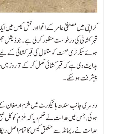
کراچی میں مصطفیٰ عامر کے اغوا اور قتل کیس میں 
قبر کشائی کی درخواست منظور کر لی ہے۔ جوڈیشل م
ہوئے سیکرٹری صحت کو مقتول کی قبر کشائی کے لیے 
ہدایت دی ہے کہ
پیشرفت ہو سکے۔
دوسری جانب سندھ ہائیکورٹ میں ملزم ارمغان کے 
عدالت نے ریمانڈ سے متعلق کیس کا تمام اصل ریکارڈ ط