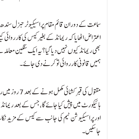
سماعت کے دوران قائم مقام پراسیکیوٹر جنرل سندھ من
اعتراض اٹھایا کہ ریمانڈ کے بغیر کیس کی کارروائی
بھی ریمانڈ کیوں نہیں دیا گیا؟ یہ ایک سنگین معاملہ ہ
ہمیں قانونی کارروائی تو کرنے دی جائے۔
مقتول کی قبر ک
ہائیکورٹ میں پیش کیا جائے گا، جس کے بعد ریمانڈ اور 
اور پراسیکیوشن ٹیم کی جانب سے کیس کے مزید نکا
جا سکیں۔