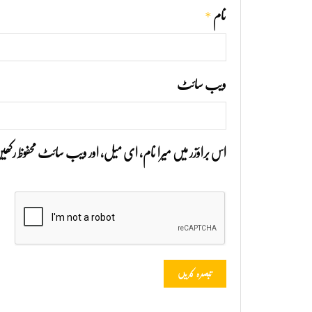
*
نام
ویب‌ سائٹ
اس براؤزر میں میرا نام، ای میل، اور ویب سائٹ محفوظ رک