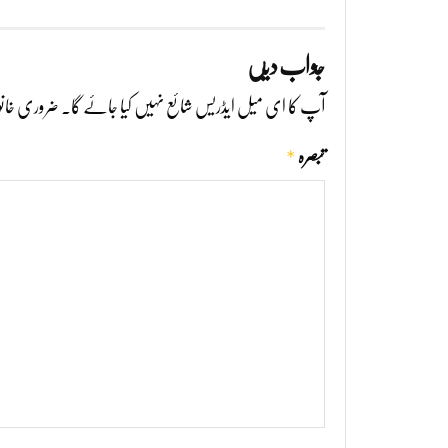
جواب دیں
آپ کا ای میل ایڈریس شائع نہیں کیا جائے گا۔
ضروری خانو
*
تبصرہ