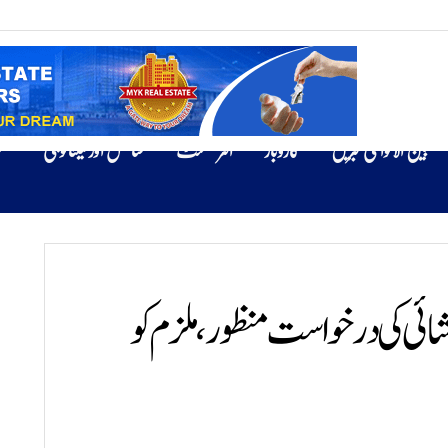
بین الاقوامی خبریں
کاروبار
انٹرٹینمنٹ
سائنس اور ٹیکنالوجی
ص
ائی کی درخواست منظور، ملزم کو