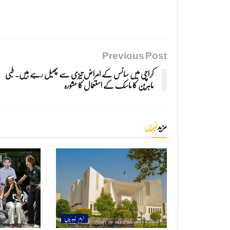
Previous Post
کراچی میں سانس کے امراض تیزی سے پھیل رہے ہیں. طبی
ماہرین کا ماسک کے استعمال کا مشورہ
مزید
خبریں
اہم خبریں