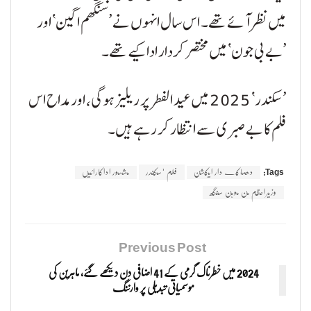
میں نظر آئے تھے۔ اس سال انہوں نے ’سنگھم اگین‘ اور
’بے بی جون‘ میں مختصر کردار ادا کیے تھے۔
’سکندر‘ 2025 میں عید الفطر پر ریلیز ہوگی، اور مداح اس
فلم کا بے صبری سے انتظار کر رہے ہیں۔
Tags:
دھماکے دار ایکشن
فلم ’سکندر
مشہور اداکارائیں
وزیراعظم من موہن سنگھ
Previous Post
2024 میں خطرناک گرمی کے 41 اضافی دن دیکھے گئے، ماہرین کی
موسمیاتی تبدیلی پر وارننگ