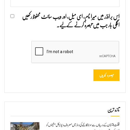
اس براؤزر میں میرا نام، ای میل، اور ویب سائٹ محفوظ رکھیں
اگلی بار جب میں تبصرہ کرنے کےلیے۔
تازہ ترین
گلگت بلتستان کے دریاؤں سے سونا نکالنے کی دوڑ میں مصروف دیوہیکل مشینوں کو