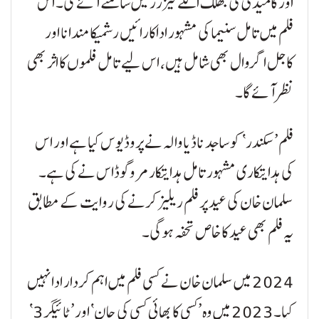
اور کامیڈی کی جھلک اگلے ٹیزرز میں سامنے آئے گی۔ اس
فلم میں تامل سنیما کی مشہور اداکارائیں رشمیکا مندانا اور
کاجل اگروال بھی شامل ہیں، اس لیے تامل فلموں کا اثر بھی
نظر آئے گا۔
فلم ’سکندر‘ کو ساجد ناڈیاوالہ نے پروڈیوس کیا ہے اور اس
کی ہدایتکاری مشہور تامل ہدایتکار مروگوڈاس نے کی ہے۔
سلمان خان کی عید پر فلم ریلیز کرنے کی روایت کے مطابق
یہ فلم بھی عید کا خاص تحفہ ہوگی۔
2024 میں سلمان خان نے کسی فلم میں اہم کردار ادا نہیں
کیا۔ 2023 میں وہ ’کسی کا بھائی کسی کی جان‘ اور ’ٹائیگر 3‘