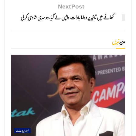
Next Post
کھانے میں تاخیر پر دولہا بارات واپس لے گیا، دوسری شادی کر لی
مزید
خبریں
انٹرٹینمنٹ