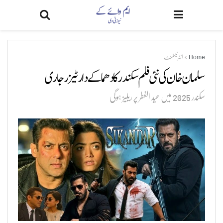
Home
انٹرٹینمنٹ
سلمان خان کی نئی فلم سکندر کا دھماکے دار ٹیزر جاری
سکندر 2025 میں عید الفطر پر ریلیز ہوگی