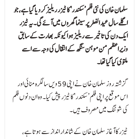
سلمان خان کی نئی فلم ’سکندر‘ کا ٹیزر ریلیز کر دیا گیا ہے، جو
اگلے سال عید الفطر پر سینما گھروں میں آئے گی۔ یہ ٹیزر
ایک دن کی تاخیر سے ریلیز ہوا کیونکہ بھارت کے سابق
وزیراعظم من موہن سنگھ کے انتقال کی وجہ سے اسے
ملتوی کیا گیا تھا۔
گزشتہ روز سلمان خان نے اپنی 59ویں سالگرہ منائی اور
اس موقع پر اپنی فلم ’سکندر‘ کا ٹیزر پیش کیا۔ وہ ان دنوں فلم
کی شوٹنگ میں مصروف ہیں۔
ٹیزر کا آغاز سلمان خان کے شاندار انداز سے ہوتا ہے،