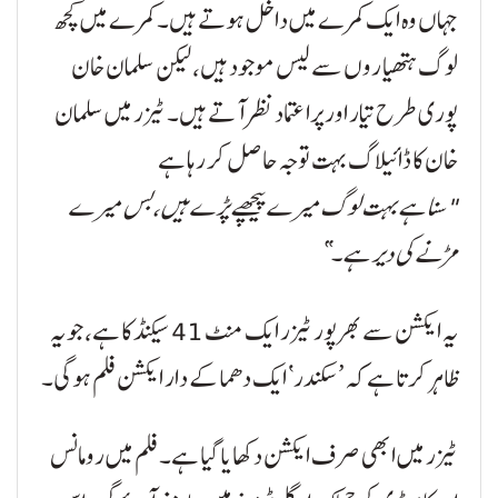
جہاں وہ ایک کمرے میں داخل ہوتے ہیں۔ کمرے میں کچھ
لوگ ہتھیاروں سے لیس موجود ہیں، لیکن سلمان خان
پوری طرح تیار اور پراعتماد نظر آتے ہیں۔ ٹیزر میں سلمان
خان کا ڈائیلاگ بہت توجہ حاصل کر رہا ہے
"سنا ہے بہت لوگ میرے پیچھے پڑے ہیں، بس میرے
مڑنے کی دیر ہے۔”
یہ ایکشن سے بھرپور ٹیزر ایک منٹ 41 سیکنڈ کا ہے، جو یہ
ظاہر کرتا ہے کہ ’سکندر‘ ایک دھماکے دار ایکشن فلم ہوگی۔
ٹیزر میں ابھی صرف ایکشن دکھایا گیا ہے۔ فلم میں رومانس