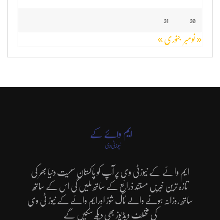
31
30
« نومبر
جنوری »
ایم وائے کے نیوزٹی وی پر آپ کو پاکستان سمیت دنیا بھر کی
تازہ ترین خبریں مستند ذرائع کے ساتھ ملیں گی اس کے ساتھ
ساتھ روزانہ ہونے والے ٹاک شوز اورایم وائے کے نیوز ٹی وی
کی مختلف ویڈیوز بھی دیکھ سکیں گے