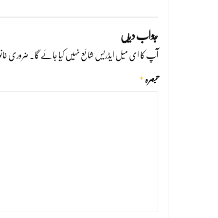
جواب دیں
آپ کا ای میل ایڈریس شائع نہیں کیا جائے گا۔
ضروری خانو
*
تبصرہ