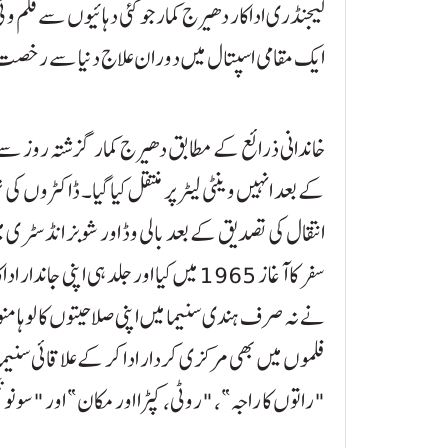
لیجنڈری اداکار دھیرج کمار جو کئی دہائیوں سے فلم
ایک مقامی اسپتال میں دوران علاج دنیا سے رخصت
خاندانی ذرائع کے مطابق دھیرج کمار گزشتہ روز سے 
کے بعد انہیں وینٹی لیٹر پر منتقل کیا گیا۔ ڈاکٹروں ک
انتقال کی تصدیق کے بعد بالی وڈ اور شوبز انڈسٹری م
سفر کا آغاز 1965 میں کیا اور جلد ہی ا
فلموں میں بھی مرکزی کردار ادا کر کے علاقائی سنیما
"راتوں کا راجہ”، "روٹی، کپڑا اور مکان” اور "سونو 