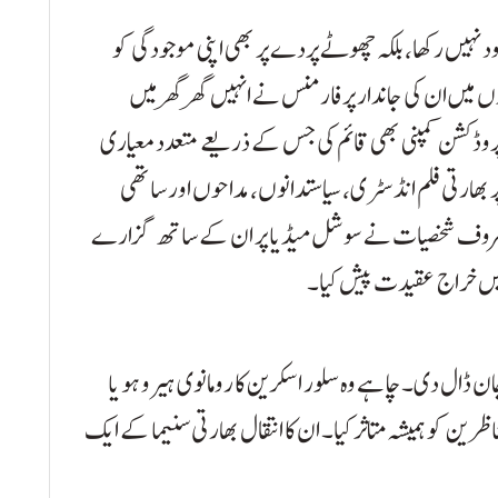
یں رکھا، بلکہ چھوٹے پردے پر بھی اپنی موجودگی کو
ں میں ان کی جاندار پرفارمنس نے انہیں گھر گھر میں
پروڈکشن کمپنی بھی قائم کی جس کے ذریعے متعدد معیاری
 بھارتی فلم انڈسٹری، سیاستدانوں، مداحوں اور ساتھی
ی معروف شخصیات نے سوشل میڈیا پر ان کے ساتھ گزارے
نہیں خراج عقیدت پیش کیا۔
ان ڈال دی۔ چاہے وہ سلور اسکرین کا رومانوی ہیرو ہو یا
ن کو ہمیشہ متاثر کیا۔ ان کا انتقال بھارتی سنیما کے ایک