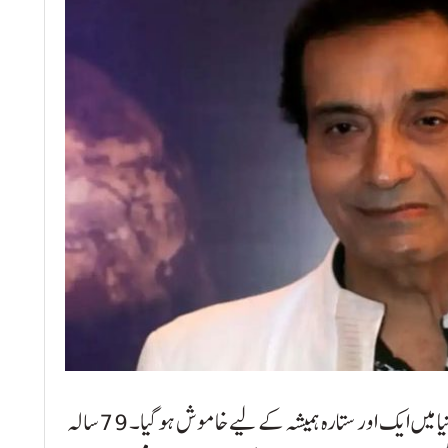
ممبئی (ایم وائے کے نیوز ٹی وی) بالی وڈ کی چکاچوند دنیا میں ایک اور ستارہ ہمیشہ کے لیے خاموش ہو گیا۔ 79 سالہ