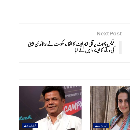
Next Post
ٹیکس چھوٹ پر آئی ایم ایف کا انکار: حکومت نے 3 لاکھ ٹن چینی
کی درآمد کا ٹینڈر واپس لے لیا
انٹرٹینمنٹ
انٹرٹینمنٹ