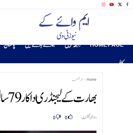
HOME PAGE
رابطہ کریں
ہمارے بارے میں
پاکستان
کالم
Home
انٹرٹینمنٹ
بھارت کے لیجنڈری اداکار 79 سال کی عمر میں چل بسے
0
0
in
انٹرٹینمنٹ