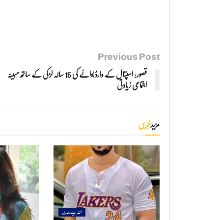
Previous Post
قصور: اسپتال کے وارڈ بوائے کی 15 سالہ لڑکی کے ساتھ مبینہ
اجتماعی زیادتی
مزید
خبریں
انٹرٹینمنٹ