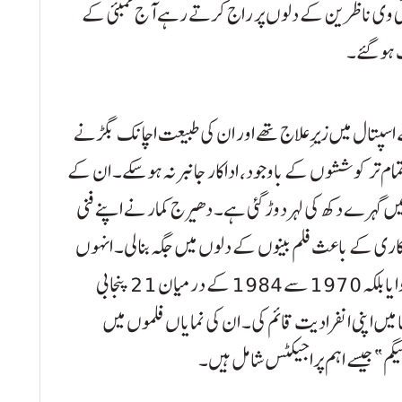
 و ٹی وی ناظرین کے دلوں پر راج کرتے رہے آج ممبئی کے
 ہو گئے۔
اسپتال میں زیرِ علاج تھے اور ان کی طبیعت اچانک بگڑنے
ی تمام تر کوششوں کے باوجود، اداکار جانبر نہ ہو سکے۔ ان کے
یں گہرے دکھ کی لہر دوڑ گئی ہے۔ دھیرج کمار نے اپنے فنی
پنی جاندار اداکاری کے باعث فلم بینوں کے دلوں میں جگہ بنا لی۔ انہوں
نے نہ صرف ہندی سنیما میں اپنی صلاحیتوں کا لوہا منوایا بلکہ 1970 سے 1984 کے درمیان 21 پنجابی
 میں اپنی انفرادیت قائم کی۔ ان کی نمایاں فلموں میں
نیگم” جیسے اہم پراجیکٹس شامل ہیں۔