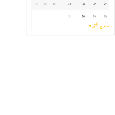
27
26
25
24
23
22
21
31
30
29
28
« جون
اکتوبر »