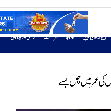
بین الاقوامی خبریں
کاروبار
انٹرٹینمنٹ
سائنس اور ٹیکنالوجی
ص