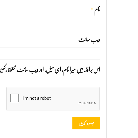
*
نام
ویب‌ سائٹ
اس براؤزر میں میرا نام، ای میل، اور ویب سائٹ محفوظ رک