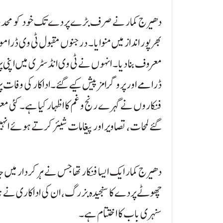
دھیرج کمار نے صرف بڑے پردے تک خود کو محدود نہ
بھرپور انداز میں منوایا۔ درجنوں مقبول ٹی وی ڈرامو
معروف بنا دیا۔ انہوں نے ٹی وی انڈسٹری میں اپنی 
ڈرامے اور پروگرامز پیش کیے گئے۔اداکار کی وفات پر
فنکاروں نے گہرے رنج و غم کا اظہار کیا ہے۔ کئ
گئے لمحات، تصاویر اور پیغامات شیئر کرتے ہوئے ا
دھیرج کمار ایک ایسا فنکار تھا جس نے ہر کردار میں ج
چھوٹے پردے کا سنجیدہ بزرگ، ان کی اداکاری نے ناظری
سنہری باب کا اختتام ہے۔