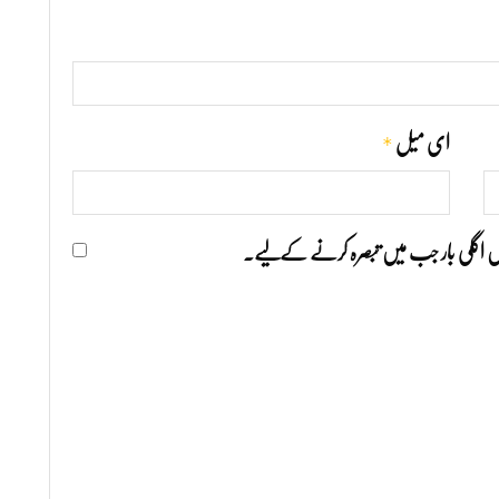
*
ای میل
ھیں اگلی بار جب میں تبصرہ کرنے کےلیے۔