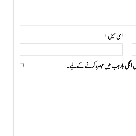
*
ای میل
ھیں اگلی بار جب میں تبصرہ کرنے کےلیے۔