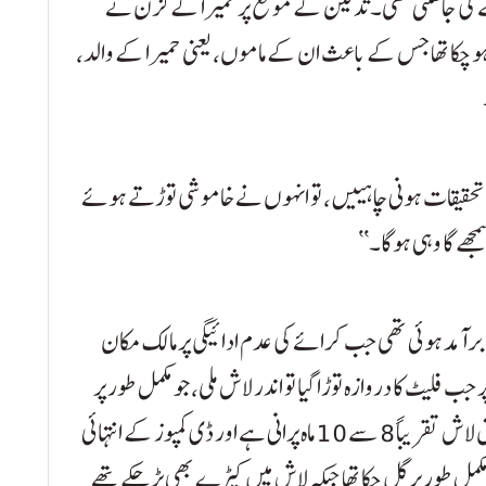
 کی جا سکتی تھی۔ تدفین کے موقع پر حمیرا کے کزن نے
ل ہو چکا تھا جس کے باعث ان کے ماموں، یعنی حمیرا کے والد،
 تحقیقات ہونی چاہییں، تو انہوں نے خاموشی توڑتے ہوئے
مجھے گا وہی ہوگا۔‘‘
اش 8 جولائی کو اُس وقت برآمد ہوئی تھی جب کرائے کی عدم ادائیگی پر مالک مکان
 جب فلیٹ کا دروازہ توڑا گیا تو اندر لاش ملی، جو مکمل طور پر
سڑ چکی تھی۔ ابتدائی پوسٹ مارٹم رپورٹ کے مطابق لاش تقریباً 8 سے 10 ماہ پرانی ہے اور ڈی کمپوز کے انتہائی
ل طور پر گل چکا تھا جبکہ لاش میں کیڑے بھی پڑ چکے تھے