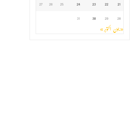
27
26
25
24
23
22
21
31
30
29
28
« جون
اکتوبر »