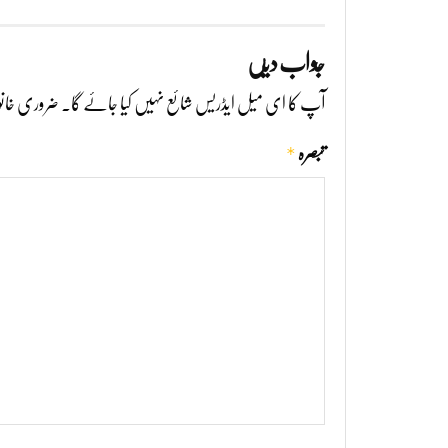
جواب دیں
آپ کا ای میل ایڈریس شائع نہیں کیا جائے گا۔
ضروری خانو
*
تبصرہ