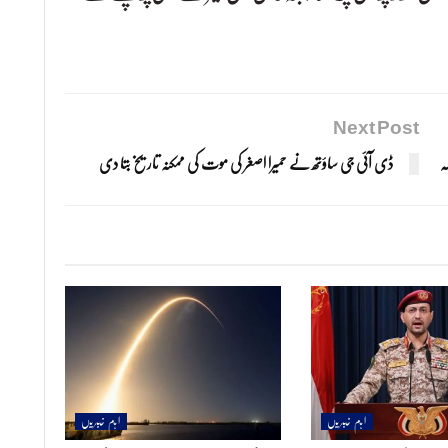
Next Post
ہ
ڈی آئی جی ساؤتھ نے حمیرا اصغر کی موت کی ممکنہ تاریخ بتا دی
اہم خبریں
اہم خبریں