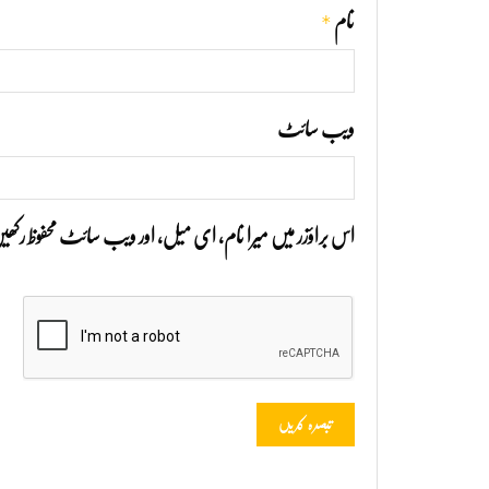
*
نام
ویب‌ سائٹ
اس براؤزر میں میرا نام، ای میل، اور ویب سائٹ محفوظ رک