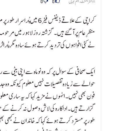
0
0
in
انٹرٹینمنٹ
,
اہم خبریں
کراچی کے علاقے ڈیفنس فیز 6 می
منظرِ عام پر آگئے ہیں۔ گزشتہ روز لاہور میں مرحو
نے کئی افواہوں کی تردید کرتے ہوئے سادہ مگر پُراثر ا
ایک صحافی کے سوال پر کہ وہ نو ماہ سے اپنی بیٹی سے 
حوالے سے زیادہ تفصیلات نہیں معلوم کیونکہ وہ جدی
فون بھی نہیں۔ انہوں نے مزید کہا کہ یہ ساری معلو
گزارتے ہیں۔ اداکارہ کی لاش وصول نہ کرنے کے 
طور پر مسترد کرتے ہوئے کہا کہ خاندان نے کبھی بھی 