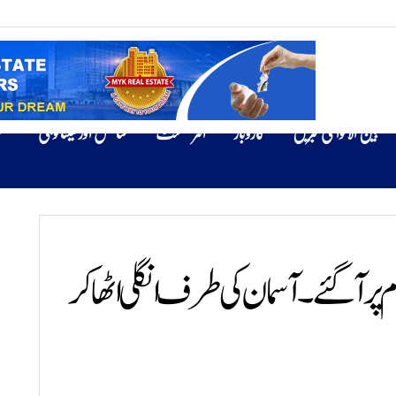
بین الاقوامی خبریں
کاروبار
انٹرٹینمنٹ
سائنس اور ٹیکنالوجی
ص
ام پر آگئے۔ آسمان کی طرف انگلی اٹھا کر