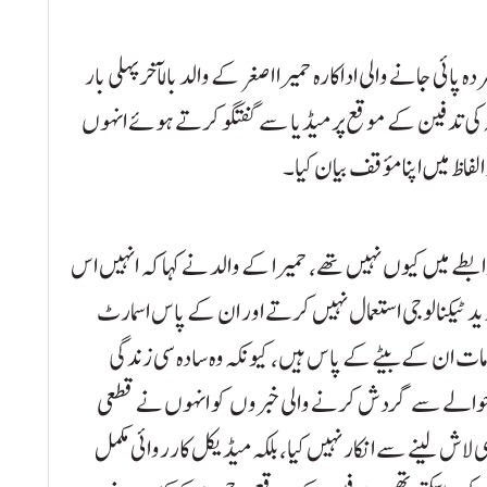
ں پُراسرار طور پر مردہ پائی جانے والی اداکارہ حمیرا اصغر کے والد بالآخر پہلی بار
مہ کی تدفین کے موقع پر میڈیا سے گفتگو کرتے ہوئے انہوں
لفاظ میں اپنا مؤقف بیان کیا۔
رابطے میں کیوں نہیں تھے، حمیرا کے والد نے کہا کہ انہیں اس
د ٹیکنالوجی استعمال نہیں کرتے اور ان کے پاس اسمارٹ
مات ان کے بیٹے کے پاس ہیں، کیونکہ وہ سادہ سی زندگی
حوالے سے گردش کرنے والی خبروں کو انہوں نے قطعی
لاش لینے سے انکار نہیں کیا، بلکہ میڈیکل کارروائی مکمل