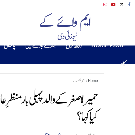
HOME PAGE
رابطہ کریں
ہمارے بارے میں
پاکستان
کالم
Home
انٹرٹینمنٹ
حمیرا اصغر کے والد پہلی بار منظرِ ع
کیا کہا ؟