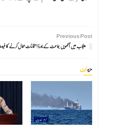
Previous Post
پنجاب میں آٹھویں جماعت کے بورڈ امتحانات بحال کرنے کا فیصل
مزید
خبریں
اہم خبریں