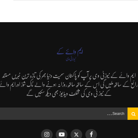
ایم وائے کے نیوزٹی وی پر آپ کو پاکستان سمیت دنیا بھر کی تازہ ترین خبریں مستند
رائع کے ساتھ ملیں گی اس کے ساتھ ساتھ روزانہ ہونے والے ٹاک شوز اورایم وائے
کے نیوز ٹی وی کی مختلف ویڈیوز بھی دیکھ سکیں گے