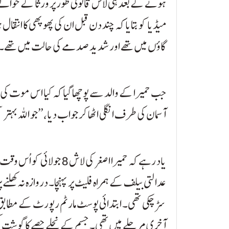
ہونے کے بعد ہی لاش قانونی طور پر ورثا کے حوالے
میڈیا کو بتایا کہ چند دن قبل ان کی پھوپھی کا انتقا
گاؤں میں تھے اور شدید صدمے کی حالت میں تھے۔
جب حمیرا کے والد سے پوچھا گیا کہ کیا اس موت کی
آسمان کی طرف انگلی اٹھا کر جواب دیا، ’’جو اللہ بہتر س
یاد رہے کہ حمیرا اصغر کی ل
عدالتی بیلف کے ہمراہ فلیٹ پر پہنچا۔ دروازہ نہ کھلنے پر
آخری مرحلے میں تھی۔ جسم کے نچلے حصے کا گوشت مکم