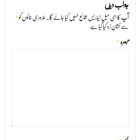
جواب دیں
*
آپ کا ای میل ایڈریس شائع نہیں کیا جائے گا۔
ضروری خانوں کو
سے نشان زد کیا گیا ہے
*
تبصرہ