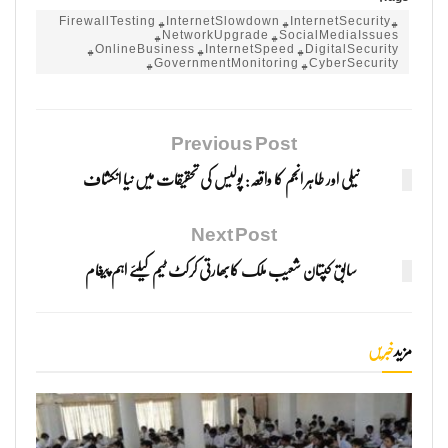
#FirewallTesting #InternetSlowdown #InternetSecurity
#NetworkUpgrade #SocialMediaIssues
#OnlineBusiness #InternetSpeed #DigitalSecurity
#GovernmentMonitoring #CyberSecurity
Previous Post
نیلی اور طاہر انجم کا واقعہ: پولیس کی تحقیقات میں نیا انکشاف
Next Post
سابق کپتان شعیب ملک کابھارتی کرکٹ ٹیم کیلئے اہم پیغام
مزید
خبریں