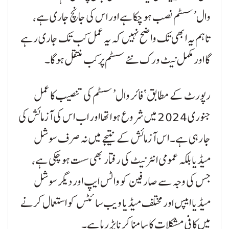
وال’ سسٹم نصب ہو چکا ہے اور اس کی جانچ جاری ہے،
تاہم یہ ابھی تک واضح نہیں کہ یہ عمل کب تک جاری رہے
گا اور مکمل نیٹ ورک نئے سسٹم پر کب منتقل ہوگا۔
رپورٹ کے مطابق ‘فائر وال’ سسٹم کی تنصیب کا عمل
جنوری 2024 میں شروع ہوا تھا اور اب اس کی آزمائش کی
جا رہی ہے۔ اس آزمائش کے نتیجے میں نہ صرف سوشل
میڈیا بلکہ عمومی انٹرنیٹ کی رفتار بھی سست ہو چکی ہے،
جس کی وجہ سے صارفین کو واٹس ایپ اور دیگر سوشل
میڈیا ایپس اور مختلف میڈیا ویب سائٹس کو استعمال کرنے
میں کافی مشکلات کا سامنا کرنا پڑ رہا ہے۔