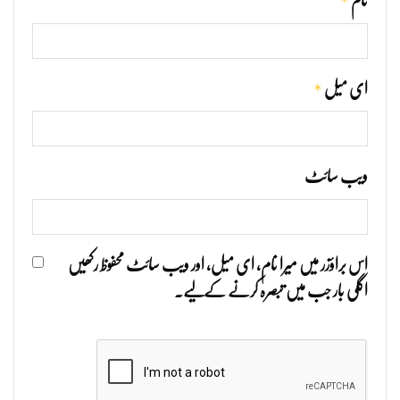
*
نام
*
ای میل
ویب‌ سائٹ
اس براؤزر میں میرا نام، ای میل، اور ویب سائٹ محفوظ رکھیں
اگلی بار جب میں تبصرہ کرنے کےلیے۔