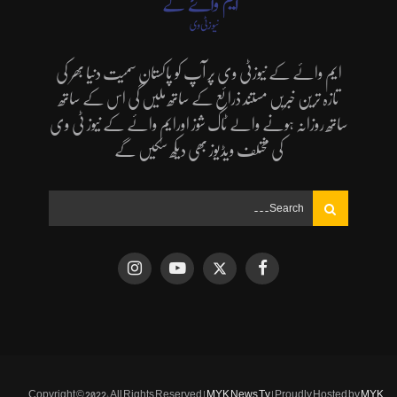
ایم وائے کے نیوزٹی وی پر آپ کو پاکستان سمیت دنیا بھر کی
تازہ ترین خبریں مستند ذرائع کے ساتھ ملیں گی اس کے ساتھ
ساتھ روزانہ ہونے والے ٹاک شوز اورایم وائے کے نیوز ٹی وی
کی مختلف ویڈیوز بھی دیکھ سکیں گے
Copyright © 2022, All Rights Reserved |
MYK News Tv
| Proudly Hosted by
MYK