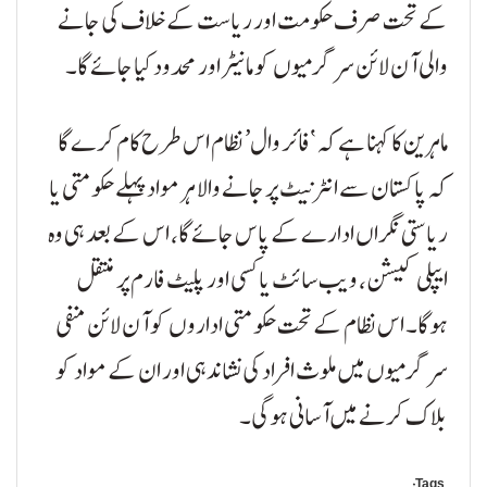
کے تحت صرف حکومت اور ریاست کے خلاف کی جانے
والی آن لائن سرگرمیوں کو مانیٹر اور محدود کیا جائے گا۔
ماہرین کا کہنا ہے کہ ‘فائر وال’ نظام اس طرح کام کرے گا
کہ پاکستان سے انٹرنیٹ پر جانے والا ہر مواد پہلے حکومتی یا
ریاستی نگراں ادارے کے پاس جائے گا، اس کے بعد ہی وہ
ایپلی کیشن، ویب سائٹ یا کسی اور پلیٹ فارم پر منتقل
ہوگا۔ اس نظام کے تحت حکومتی اداروں کو آن لائن منفی
سرگرمیوں میں ملوث افراد کی نشاندہی اور ان کے مواد کو
بلاک کرنے میں آسانی ہوگی۔
Tags: