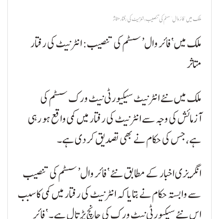
ملک میں 'فائر وال' سسٹم کی تنصیب: انٹرنیٹ کی رفتار متاثر
ملک میں ‘فائر وال’ سسٹم کی تنصیب: انٹرنیٹ کی رفتار
متاثر
ملک میں نئے انٹرنیٹ سیکیورٹی نیٹ ورک سسٹم کی
آزمائش کی وجہ سے انٹرنیٹ کی رفتار میں کمی واقع ہو رہی
ہے، جس کی حکام نے بھی تصدیق کر دی ہے۔
انگریزی اخبار کے مطابق نئے ‘فائر وال’ سسٹم کی تنصیب
سے وابستہ حکام نے بتایا کہ انٹرنیٹ کی رفتار میں کمی کا سبب
اس نئے سیکیورٹی نیٹ ورک کی جانچ پڑتال ہے۔ ‘فائر