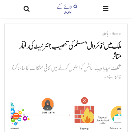
Home
پاکستان
ملک میں ‘فائر وال’ سسٹم کی تنصیب: انٹرنیٹ کی رفتار
متاثر
مختلف میڈیا ویب سائٹس کو استعمال کرنے میں کافی مشکلات کا سامنا کرنا
پڑ رہا ہے۔